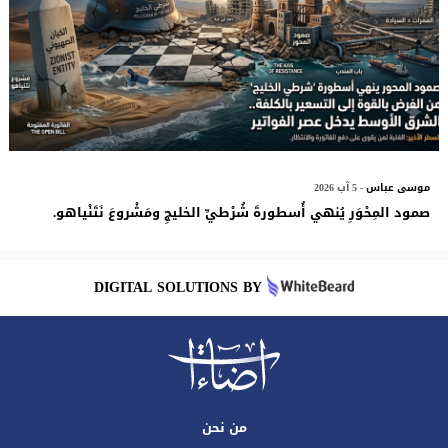
موسى عباس
- 5 آب 2026
صمود المِحْوَرِ يُنهي أُسطورةَ شُرْطيِّ الخليجِ ومَشْروعَ نَتَنْياهو.
DIGITAL SOLUTIONS BY
من نحن