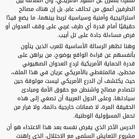
منفردًا بمعزل عن النفوذ الأمريكي، وأن العلاقة بين
الطرفين أعمق من تحالف عابر، بل إن هناك مصالح
استراتيجية وأمنية وسياسية تربط بينهما، ما يضع قيدًا
حقيقيًا أمام قدرة أي طرف غربي على وقف العدوان أو
فرض مساءلة جادة على تل أبيب.
وهنا تظهر الرسالة الأساسية للعرب الذين ينأون
بأنفسهم عن قراءة الواقع بوضوح، من يراهن على
قدرة الحماية الأمريكية لردع العدوان الصهيوني
مخطئ، فالمتغطي بالأمريكي عريان في هذا الملف،
حيث يكتشف أن الدرع الأمريكي ليست موثوقة حين
تتصادم مصالح واشنطن مع حقوق الأمة ومبادئ
سيادتها، وعلى الدول العربية أن تصغي إلى هذه
الحقيقة المرة، لا ضمانات خارجية دائمة، ولا فرار من
تحمل المسؤولية الوطنية.
الدرس الآخر الذي يفرض نفسه بعد هذا الاعتداء هو أن
مشروع التعايش السلمي مع الاحتلال، الذي راهنت