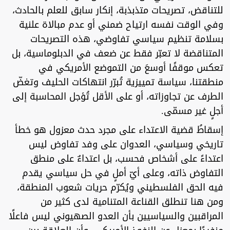
للتناقض، تصريحات متذبذبة، إنكار سابق للعلم بالحادث،
وفي الوقت نفسه ارتياح ضمني أو عدم مبالاة علنية
بسلامة تنظيم سياسي تفاوضي، هذه التصريحات
المتناقضة لا تعبّر فقط عن ضعف في الدبلوماسية، بل
تعكس موقفًا أوسعَ من التموضع الأمريكي في
منطقتنا، سياسة تمييزية تُبرّر انتهاكات الحليف وتغضّ
الطرف عن تجاوزاته، أو على الأقل تُؤجل المحاسبة إلى
أجلٍ غير مسمّى.
إسقاطُ قضية الاعتداء على مجرد حدث معزول هو خطأ
تاريخي وسياسي، العدوان على وفد تفاوض ليس
اعتداءً على أشخاص فحسب، بل اعتداءٌ على منطق
التفاوض ذاته، وعلى أيّ أملٍ في حل سياسي يقدم
فيه الحق الفلسطيني ويُكرّم حريات شعوب المنطقة،
ومن هنا تنطلق القناعة المتنامية لدى كثير من
المراقبين والسياسيين بأن العدو الصهيوني ليس فاعلًا