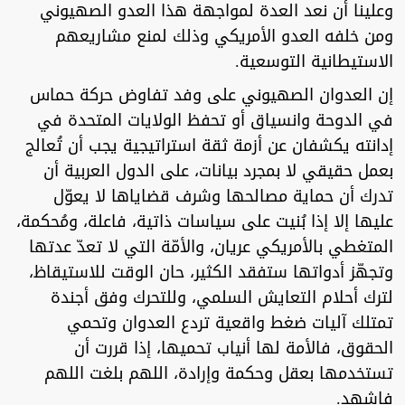
وعلينا أن نعد العدة لمواجهة هذا العدو الصهيوني
ومن خلفه العدو الأمريكي وذلك لمنع مشاريعهم
الاستيطانية التوسعية.
إن العدوان الصهيوني على وفد تفاوض حركة حماس
في الدوحة وانسياق أو تحفظ الولايات المتحدة في
إدانته يكشفان عن أزمة ثقة استراتيجية يجب أن تُعالج
بعمل حقيقي لا بمجرد بيانات، على الدول العربية أن
تدرك أن حماية مصالحها وشرف قضاياها لا يعوّل
عليها إلا إذا بُنيت على سياسات ذاتية، فاعلة، ومُحكمة،
المتغطي بالأمريكي عريان، والأمّة التي لا تعدّ عدتها
وتجهّز أدواتها ستفقد الكثير، حان الوقت للاستيقاظ،
لترك أحلام التعايش السلمي، وللتحرك وفق أجندة
تمتلك آليات ضغط واقعية تردع العدوان وتحمي
الحقوق، فالأمة لها أنياب تحميها، إذا قررت أن
تستخدمها بعقل وحكمة وإرادة، اللهم بلغت اللهم
فاشهد.