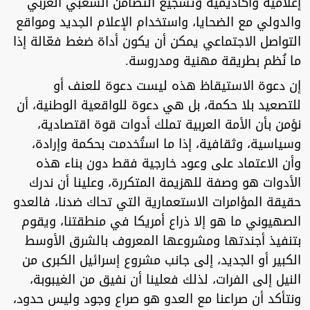
إعلامية وأكاديمية وتشجيع التضامن الشعبي العربي
والدولي مع الضحايا، واستخدام الإعلام الجديد ومواقع
التواصل الاجتماعي يمكن أن يكون أداة ضغط فعّالة إذا
ما نُظم بطريقة مهنية ومدروسة.
إن دعوة الاستيقاظ هذه ليست دعوة للعنف أو
للتصعيد بلا حكمة، بل هي دعوة للواقعية الوطنية، أن
نؤمن بأن الأمة العربية تملك أدوات قوة اقتصادية،
وسياسية، وثقافية، إذا ما استُخدمت بحكمة وإرادة،
وأن الاعتماد على وعود خارجية فقط دون بناء هذه
الأدوات هو وصفة للهزيمة المتكررة، وعلينا أن ندرك
حقيقة المؤامرات الاستعمارية التي تحاك ضدنا، فالعدو
الصهيوني ما هو إلا ذراع أمريكا في منطقتنا، ويقوم
بتنفيذ أجندتها ومشروعها المعروف بالشرق الأوسط
الكبير أو الجديد، إلى جانب مشروع إسرائيل الكبرى من
النيل إلى الفرات، لذلك فعلينا أن نفيق من الغيبوبة،
ونتأكد أن صراعنا مع العدو هو صراع وجود وليس حدود،