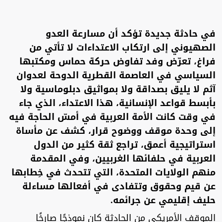
في حادثة جديدة تؤكد أن مسارعة العدو
الصهيوني إلى ارتكاب الاعتداءات لا تأتي من
فراغ، تعرّض وفد تفاوض حركة حماس ومكتبها
السياسي في العاصمة القطرية الدوحة لعدوان
آثم لا يليق بصداقة ولا بمواثيق دبلوماسية ولا
بأبسط قواعد الإنسانية، هذا الاعتداء، الذي جاء
في وقت كانت الأمة العربية في أمسّ الحاجة فيه
إلى وحدة موقف ووضوح قرار، كشف عن مأساة
استراتيجية أعمق، تراجع ثقة كثير من الدول
العربية في حلفائها الغربيين، وفي المقدمة
منهم الولايات المتحدة، التي تتحدث في خِطابها
عن قيم وحقوق وتتفادى في أفعالها مساءلة
حليف إقليمي عن جرائمه.
الموقف الأمريكي من الحادثة كان نموذجًا صارخًا