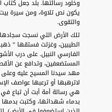
وخلود رسالتها. بلد جعل كتاب ال
يكون نص تلاوة، ومن سيرة بيت 
والتقوى.
تلك الأرض التي نسجت سجادها ب
الطيبين، وغزلت فستقها ” ذهبها
الفارسي النبيل. على درب الأشو
المستضعفين، وتدافع عن الأقص
مهد سيدنا المسيح عليه وعلى أم
لاترهبها أو ترعبها عواصف الإست
هي رسالة أمة أبت أن تباع في 
بدماء شهدائها، وكتبت بدمها عل
الذين إستضعفوا في الأرض). ل