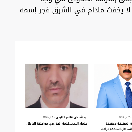
 لا يخفث مادام في الشرق فجر إسمه
- 7 آب 2026
عبدالله علي هاشم الذارحي
- 7 آب 2026
ة المطلقة وحقيقة
علماء اليمن..كلمةُ الحق في مواجهة الباطل
ة... هل استخدم ترامب