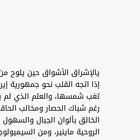
يالإشراق الأشواق حين يلوح من 
إذا اتجه القلب نحو جمهورية إيرا
تغب شمسها، والعلم الذي لم يط
رغم شباك الحصار ومخالب الحاقد
الخالق بألوان الجبال والسهول و
الروحية ماينير، ومن السيميولوج