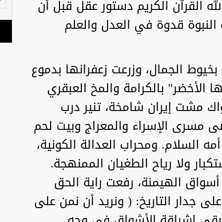
له القرآن الكريم دستور عقل قبل أن
النبوة قدوة في العدل والعلم
خيوط الجمال، وزرعت زعفرانها بدموع
 الأخضر" بالكرامة والمخ العبقري
اك مشت إيران شامخة، تنير درب
ى مسرى الإسراء والمعراج وبيت لحم
ه السلام. ومحراب العدالة الكونية،
كبار ولا رياح الطغيان الممنهجة.
أسواق الهيمنة، رفعت راية الحق
ى جدار التاريخ: ( ونريد أن نمن على
تبقى إشراقة الأشواق في وجه