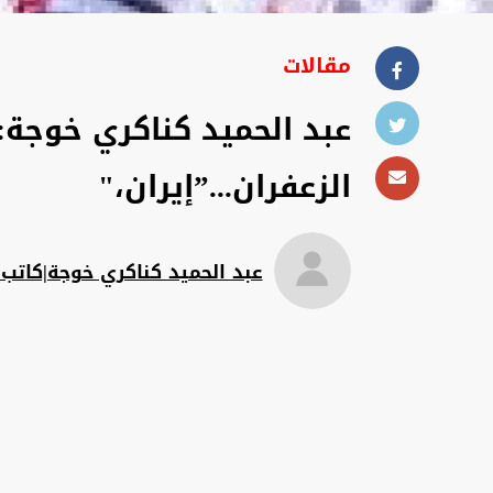
مقالات
عبد الحميد كناكري خوجة:
الزعفران...”إيران،"
عبد الحميد كناكري خوجة|كاتب