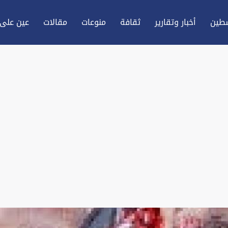
طين
أخبار وتقارير
ثقافة
منوعات
مقالات
عين علی 