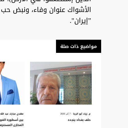
الأشواك عنوان وفاء، ونبض حب
”إيران".
مواضيع ذات صلة
م. زياد أبو الرجا
- 7 آب 2026
مهدي مبارك عبد الله
حلف بغداد يتجدد
بين أسطورة القو
المخازن المستنزف