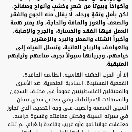
وأكواخاً وبيوتاً من شعرٍ وخشبٍ وألواح وصفائح،
لكن بأملٍ وثقةٍ ورجاء، لا يقلل منه الجوع والفقر
والضعف والعوز والفاقة والحاجة، ولا يفتر همة
العمل فيها الفقد والخسارة، والجرح والإصابة،
وأخيراً الشتاء والمطر والبرد والزمهرير
والعواصف والرياح العاتية، وتسلل المياه إلى
خيامهم، وجريانها سيولاً تجرف متاعهم وثيابهم
المتبقية.
إلا أن الحرب الخشنة القاسية، الظالمة الحاقدة،
القمعية المستبدة، السادية العنصرية، ضد الأسرى
والمعتقلين الفلسطينيين عموماً في مختلف السجون
والمعتقلات الإسرائيلية، وفي معتقل سدي تيمان
السيئ السمعة والصيت على وجه التحديد، الذي تجاوز
في سيرته السيئة وفحش معاملته وقسوة حراسه،
معتقلات غوانتانامو وأبو غريب وقاعدة بانغرام، لم تنته