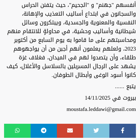
أنفسهم "جهنم" و "الجحيم"، حيث يتفنن الحراس
والسجانون في ابتداع أساليب التعذيب والإهانة،
النفسية والمعنوية والجسدية، ويبتكرون وسائل
شيطانية وأساليب وحشية، في محاولةٍ للانتقام منهم
ومحاسبتهم على ما قاموا به يوم السابع من أكتوبر
2023، ولعلهم يعلمون أنهم أجبن من أن يواجهوهم
طلقاء، وأن يتصدوا لهم في الميدان، فغلاف غزة
يشهد على الرجال المسربلين بالسلاسل والأغلال، كيف
كانوا أسود الوغى وأبطال الطوفان.
يتبع ......
بيروت في 14/11/2025
moustafa.leddawi@gmail.com