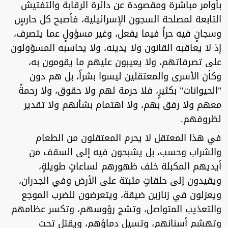
بأوامر مباشرة ومقصودة عن دائرة الرقابة والتفتيش
التابعة لمصلحة السجون الإسرائيلية، فأصبح كل حارسٍ
وسجانٍ فيه حراً فيما يفعل، وغير مسؤولٍ عما يتصرف،
إذ لا يعاقبه القانون ولا يدينه، ولا يحاسبه المسؤولون
على تصرفاتهم، ولا يعيبون عليهم ما يقومون به،
وكأن الأسرى والمعتقلين ليسوا بشراً، بل هم دون
"الحيوانات" بكثيرٍ، فلا حرمة لهم ولا حقوق، ولا رحمةً
معهم ولا رفق بهم، ولا اهتمام بشأنهم ولا تقدير
لظروفهم.
في هذا المعتقل لا يحرم المعتقلون من الطعام
والشراب وحسب، بل يشبحون فيه إلى السقف من
أيديهم المكبلة خلف ظهورهم لساعاتٍ طويلةٍ،
ويقيدون إلى حلقاتٍ مثبتة على الأرض وفي الجدران،
ويعزلون في زنازين ضيقة، ويتعرضون للضرب الموجع
والتعذيب المتواصل، وتشج رؤوسهم، وتكسر عظامهم
وتهشم أسنانهم، وتسيل دماؤهم، ويقتل تحت