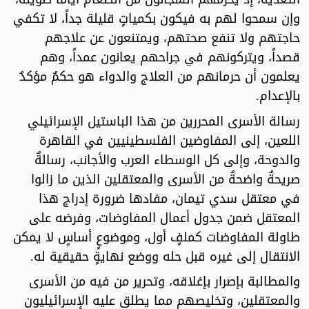
وإن سمحوا لهم به فيكون بكمياتٍ قليلة جداً، لا تكفي
حاجتهم ولا تنفع صحتهم، ويمتنعون عن علاجهم
قصداً، ويتركونهم في جراحهم يعانون عمداً، وهم
يعلمون أن حرمانهم من العلاج والدواء هو حكمٌ مؤكدٌ
بالإعدام.
رسالة الأسرى المحررين من هذا الباستيل الإسرائيلي
اللعين، إلى المفاوضين الفلسطينيين في القاهرة
والدوحة، وإلى كل الوسطاء العرب والأجانب، رسالةٌ
صريحةٌ واضحةٌ من الأسرى والمعتقلين الذين ما زالوا
في معتقل سدي تيمان، مفادها ضرورة إدراج هذا
المعتقل ضمن جدول أعمال المفاوضات، وفرضه على
طاولة المفاوضات كملفٍ أول، وموضوعٍ أساسٍ لا يمكن
الانتقال إلى غيره قبل حله ووضع نهايةٍ حقيقية له.
والمطالبة بإصرار بإغلاقه، وتحرير من فيه من الأسرى
والمعتقلين، وتخليصهم مما يطلق عليه الإسرائيليون