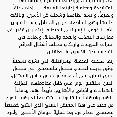
بعد، ولم تتوقف إجراءاتها القاسية وسياساتها
المتشددة ومعاملة إدارتها العنيفة، بل ازدادت عنفاً
وتطرفاً، واتسع نطاقها وشملت كل الأسرى، وبالغت
إدارتها وهي الخاضعة لجيش الاحتلال وسلطات وزير
الأمن القومي الإسرائيلي المتطرف إيتمار بن غفير، في
ممارسات التعذيب والقمع والإهانة، وتمادت في
اقتراف الموبقات وارتكاب مختلف أشكال الجرائم
الفاحشة بحق الأسرى والمعتقلين.
ربما سلطت المدعية الإسرائيلية التي نشرت تسجيلاً
يوثق جريمة اغتصاب معتقلٍ فلسطيني في معتقل
سدي تيمان، على أيدي مجموعة من حراس المعتقل،
الذين استقبلوا يوم أمس خلال محاكمتهم الهزلية
بالهتافات والأغاني والأهازيج، تأييداً لهم، ودفاعاً
عنهم، وابتهاجاً بما قاموا به، وتشجيعاً لغيرهم، الضوء
من جديد على هذا المعتقل السيئ الذي أنشئ خصيصاً
لمعتقلي قطاع غزة بعد عملية طوفان الأقصى، وأخرج