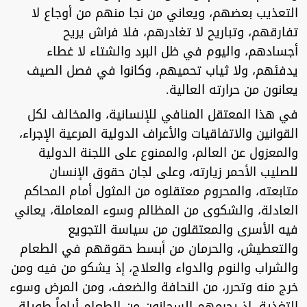
التعذيب بعضهم، ويعاني من نجا منهم من أوجاع لا
تفارقهم، وتباريح لا تغادرهم، فلا فراش يريح
أجسادهم، واليوم في ظل البرد والشتاء لا غطاء
يدفئهم، ولا ثياب تحميهم، وكانوا في فصل الصيف
يعانون من حرارته العالية.
في هذا المعتقل المنافي للإنسانية، والمخالف لكل
القوانين والاتفاقيات والأعراف الدولية المرعية الإجراء،
والمعزول عن العالم، والممنوع على اللجنة الدولية
للصليب الأحمر زيارته، وعلى لجان حقوق الإنسان
متابعته، والمحروم معتقلوه من المثول أمام المحاكم
العادلة، والشكوى من المظالم وسوء المعاملة، يعاني
فيه الأسرى والمعتقلون من سياسة التجويع
والتعطيش، والحرمان من أبسط حقوقهم في الطعام
والشراب والنوم والدواء والعلاج، إذ يشكو من فيه ومن
خرج منه وتحرر، من النحافة والضعف، ومن المرض وسوء
التغذية، إذ يحرمهم السجانون من الطعام أياماً طويلة،