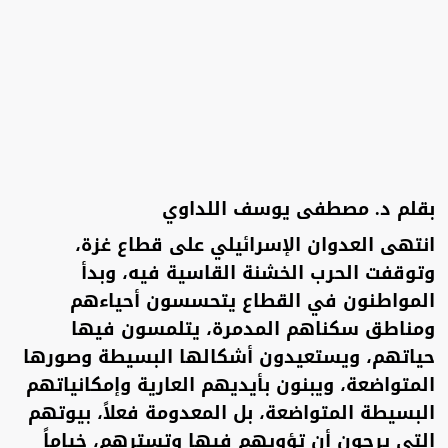
بقلم د. مصطفى يوسف اللداوي
انتهى العدوان الإسرائيلي على قطاع غزة،
وتوقفت الحرب الخشنة القاسية فيه، وبدأ
المواطنون في القطاع يتحسسون أحياءهم
ومناطق سكناهم المدمرة، يتلمسون فيها
حياتهم، ويستعيدون أشكالها البسيطة وصورها
المتواضعة، ويبنون بأيديهم العارية وإمكانياتهم
البسيطة المتواضعة، بل المعدومة فعلاً، بيوتهم
التي يرجون أن تؤويهم فيها وتسترهم، خياماً