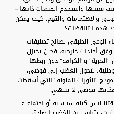
اتف نفسها واستخدم المنصات ذاتها –
 الوعي والاهتمامات والقيم، كيف يمكن
د هذه التناقضات؟
غاء الوعي الطبقي لصالح تصنيفات
فق أجندات خارجية، فحين يختزل
"الحرية" و"الكرامة" دون ربطها
الوطنية، يتحول الغضب إلى فوضى،
 نموذج "الثورات الملونة" التي أسقطت
 مكانها فوضى لا تنتهي.
نا ليس كتلة سياسية أو اجتماعية
ات، تتراوح بين الغضب الصادق