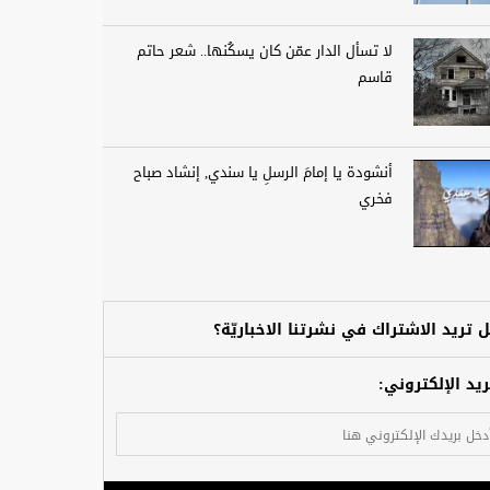
لا تسأل الدار عمّن كان يسكُنها.. شعر حاتم
قاسم
أنشودة يا إمامَ الرسلِ يا سندي, إنشاد صباح
فخري
 تريد الاشتراك في نشرتنا الاخباريّة؟
ريد الإلكتروني: