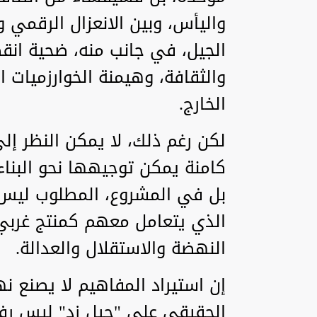
واليأس، وبين الانعزال الرقمي
الجيل، في جانب منه، ضحية انقط
والثقافة، وهيمنة الخوارزميات
الخارج.
لكن رغم ذلك، لا يمكن النظر إ
كامنة يمكن توجيهها نحو البنا
بل في المشروع، المطلوب ليس 
الذي يتعامل معهم كمنتج غربي
النهضة والاستقلال والعدالة.
إن استيراد المفاهيم لا يصنع نه
الحقيقي على "جيل زد" ليس رفض