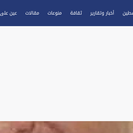
طين
أخبار وتقارير
ثقافة
منوعات
مقالات
عين علی 