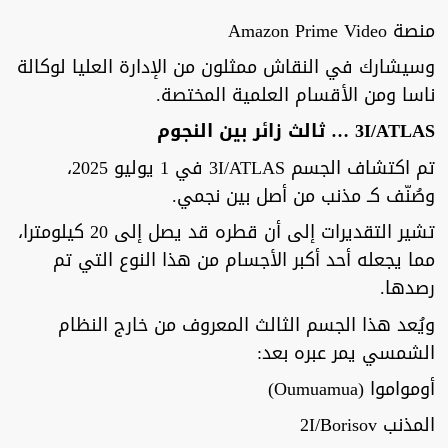
منصة Amazon Prime Video
وسيشارك في النقاش ممثلون من الإدارة العليا لوكالة
ناسا ومن الأقسام العلمية المختصة.
3I/ATLAS … ثالث زائر بين النجوم
تم اكتشاف الجسم 3I/ATLAS في 1 يوليو 2025،
وصُنّف كـ مذنب من أصل بين نجمي.
تشير التقديرات إلى أن قطره قد يصل إلى 20 كيلومترا،
مما يجعله أحد أكبر الأجسام من هذا النوع التي تم
رصدها.
ويُعد هذا الجسم الثالث المعروف من خارج النظام
الشمسي يمر عبره بعد:
أومواموا (Oumuamua)
المذنب 2I/Borisov