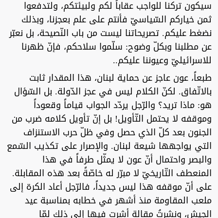
سيكون تركنا للواجب عقاباً لكم ولبيئتكم، ولتدفعوا
ثمن خياركم السّياسيّ فأنتم على علم بعجزنا، وبذلك
نضغط عليكم. تصريحاتنا ليست من باب النّصيحة، بل نعبّر
عن مطلبنا وبكلّ وضوح: سلّموا سلاحكم، فإنّ ظهرنا
للاسرائيليّ وعيوننا عليكم..
طبعاً، عون عاجز عن حماية لبنان، هذا المقدار ثابت
بالاتّفاق. لكنّ الكلام ليس في عجز الدّولة. بل السّؤال
هو: ماذا تريد؟ والرّجل يردّد الجواب قياماً وقعوداً
وموقفه لا يحتمل التّأويل! بل إنّ تأويل كلامه ضرب من
الجنون بعد كلّ الذي حصل وفي ظلّ حرب الاستنزاف
التي يواجهها شيعة لبنان. والإصرار على تكذيب السّمع
والبصر واحتمال أنّ عون لا يمثّل طرفاً في هذا
المنعطف التّاريخيّ لا مبرّر له خاصّةً بعد هذه المقابلة.
على أنّ موقفه هذا ليس جديداً، فالرّجل أعاد الكرة إلى
ملعب المقاومة منذ أشهر في خطابه بمناسبة عيد
الجيش، ونشرتُ مقالة أشرت فيها إلى ذلك لمّا