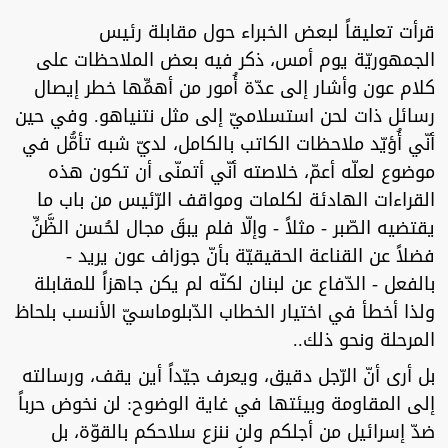
قرأت تعليقاً لبعض الخبراء حول مقابلة رئيس
الجمهوريّة يوم أمس، ذكر فيه بعض الملاحظات على
كلام عون وأشار إلى عدّة أُمور من أهمِّها خطر إيصال
رسائل ذات لحن استسلاميّ إلى مثل نتنياهو. وفي حين
أنّي أُؤيّد ملاحظات الكاتب بالكامل، لديّ شبه تأمُّل في
موضوع لعلّه أعمّ، خلاصته أنّي أتمنّى أن تكون هذه
القراءات الهادئة لكلمات ومواقف الرّئيس من باب ما
يقتضيه الصّبر - مثلاً - وإلّا فلم يبقَ مجال لحُسن الظَّنِّ
فضلاً عن القناعة الحقيقيّة بأنّ جوزاف عون يريد -
بالفعل - الدّفاع عن لبنان لكنّه لم يكن جاهزاً للمقابلة
ولذا أخطأ في اختيار الخطاب الدّبلوماسيّ الأنسب بلحاظ
المرحلة ونحو ذلك..
بل أرى أنّ الرّجل دقيق، ويعرف جيّداً أين يقف، ورسالته
إلى المقاومة وبيئتها في غاية الوضوح: لن نخوض حرباً
ضدّ إسرائيل من أجلكم ولن ننزع سلاحكم بالقوّة، بل