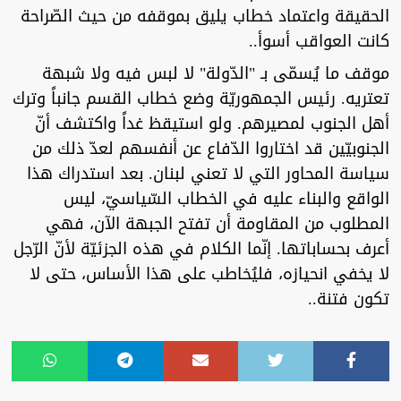
الحقيقة واعتماد خطاب يليق بموقفه من حيث الصّراحة
كانت العواقب أسوأ..
موقف ما يُسمّى بـ "الدّولة" لا لبس فيه ولا شبهة
تعتريه. رئيس الجمهوريّة وضع خطاب القسم جانباً وترك
أهل الجنوب لمصيرهم. ولو استيقظ غداً واكتشف أنّ
الجنوبيّين قد اختاروا الدّفاع عن أنفسهم لعدّ ذلك من
سياسة المحاور التي لا تعني لبنان. بعد استدراك هذا
الواقع والبناء عليه في الخطاب السّياسيّ، ليس
المطلوب من المقاومة أن تفتح الجبهة الآن، فهي
أعرف بحساباتها. إنّما الكلام في هذه الجزئيّة لأنّ الرّجل
لا يخفي انحيازه، فليُخاطب على هذا الأساس، حتى لا
تكون فتنة..