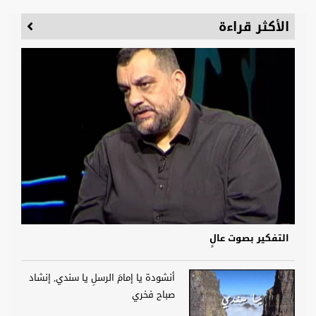
الأكثر قراءة
التفكير بصوت عالٍ
أنشودة يا إمامَ الرسلِ يا سندي, إنشاد
صباح فخري