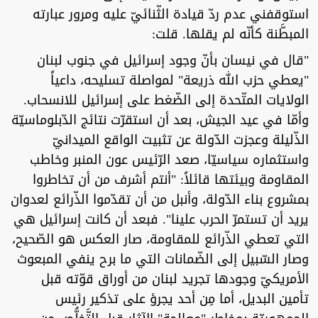
استوقفني عدم ردّ قيادة الثّنائيّ عليه ومرور عبارته
المبطَّنة كأنّه لم يقلها. قلت:
"قال في نيسان بأنّ وجود إسرائيل في جنوب لبنان
"يعطي حزب الله ذريعة" لمواصلة تسليحه، داعياً
الولايات المتّحدة إلى الضّغط على إسرائيل للانسحاب.
وأمّا في عيد الجيش، بعد أن استقرّت نتائج الدّبلوماسيّة
الذّليلة وعجزت الدّولة عن تثبيت الواقع الميدانيّ
واستثماره سياسيّا، صعد الرّئيس عون المنبر وخاطب
المقاومة وبيئتها قائلاً: "أنتم أشرف من أن تخاطروا
بمشروع بناء الدّولة، وأنبل من أن تقدّموا الذّرائع لعدوان
يريد أن تستمرّ الحرب علينا". فبعد أن كانت إسرائيل هي
التي تعطي الذّرائع للمقاومة، صار العكس هو الصّحيح،
وصار السّبيل إلى الضّمانات التي ما برح ينفي المبعوث
الأمريكيّ وجودها تجريد لبنان من أوراق قوّته قبل
تأمين البديل، أما مِن أحد يجرؤ على تذكير رئيس