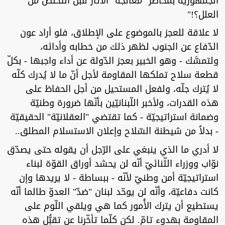
الجمهوريّة بمخاطر "معالجة" الآثار قبل التَّخلُّص من
العلل؟!"
لا علاقة للعجز بالموضوع على الإطلاق، فلو أراد عون
الدّفاع عن الجنوب لظهر ذلك من خطابه وأدائه،
ولتمسَّك - وهو الخبير بعجز الدّولة عن أداء واجبها - بكلّ
قطعة سلاح تملكها المقاومة لأجل أنّ ما لا يُدرك كلّه
لا يُترك جلّه، ولفعل المستحيل من أجل الحفاظ على
هذه القدرات، ولأخبر اللّبنانيّين بأنّها ضرورة وطنيّة
وضمانة استراتيجيّة - كما تقتضي "العقلانيّة" الحقيقيّة
- بدلاً من شيطنة السّلاح وإعلان الاستسلام المطلق..
لا أدري ما الذي ينبغي على الرّجل أن يقوله حتى يصدّق
نوّاب ووزراء الثّنائيّ أنّه لن يحشد أوراق القوّة لبناء
استراتيجيّة أمن وطنيّ لأنّه - ببساطة - لا يريدها وإن
كانت دفاعيّة، وأنّه لن يوحّد لبنان "ضدّ" العدوّ طالما أنّه
يستطيع أن يترك الأُمور كما هي ويلقي اللّوم على
المقاومة بهدوء تامّ. لكن كلّما تأخّرنا عن تقبُّل هذه