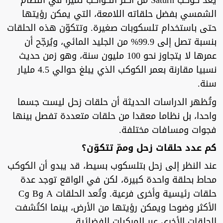
يُعد كوكب Saturn من أكثر الكواكب تميزا في النظام
الشمسي بفضل حلقاته اللامعة، التي يمكن رؤيتها
حتى باستخدام تلسكوبات صغيرة. وتتكوّن هذه الحلقات
بنسبة تصل إلى 99.9% من الجليد المائي، ويُرجّح أن
عمرها لا يتجاوز نحو 100 مليون سنة، وهو زمن حديث
نسبيا مقارنة بعمر الكوكب الذي يبلغ حوالي 4.5 مليار
سنة.
وتُظهر الدراسات الحديثة أن حلقات زحل ليست جسما
واحدا، بل نظاما معقدا من حلقات متعددة تفصل بينها
فجوات ومسافات مختلفة.
كم عدد حلقات زحل وممّ تتكوّن؟
عند النظر إلى زحل بتلسكوب بسيط، قد يبدو أن الكوكب
محاط بحلقة واحدة كبيرة، لكن في الواقع توجد عدة
حلقات رئيسية وأخرى فرعية. وتُعد الحلقات A وB وC
الأكثر وضوحا ويمكن رؤيتها من الأرض، بينما اكتُشفت
الحلقات الأخرى عبر المركبات الفضائية.