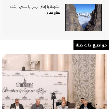
أنشودة يا إمامَ الرسلِ يا سندي, إنشاد
صباح فخري
مواضيع ذات صلة