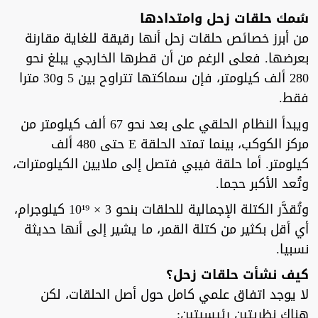
سُمك حلقات زحل وامتدادها
من أبرز خصائص حلقات زحل أنها رقيقة للغاية مقارنة
بعرضها. فعلى الرغم من أن قطرها الخارجي يبلغ نحو
280 ألف كيلومتر، فإن سماكتها تتراوح بين 5 و30 مترا
فقط.
ويبدأ النظام الحلقي على بعد نحو 67 ألف كيلومتر من
مركز الكوكب، بينما تمتد الحلقة E حتى 480 ألف
كيلومتر. أما حلقة فيبي فتصل إلى ملايين الكيلومترات،
وتُعد الأكبر حجما.
وتُقدَّر الكتلة الإجمالية للحلقات بنحو 3 × 10¹⁹ كيلوجرام،
أي أقل بكثير من كتلة القمر، ما يشير إلى أنها حديثة
نسبيا.
كيف نشأت حلقات زحل؟
لا يوجد اتفاق علمي كامل حول أصل الحلقات، لكن
هناك نظريتين رئيسيتين: