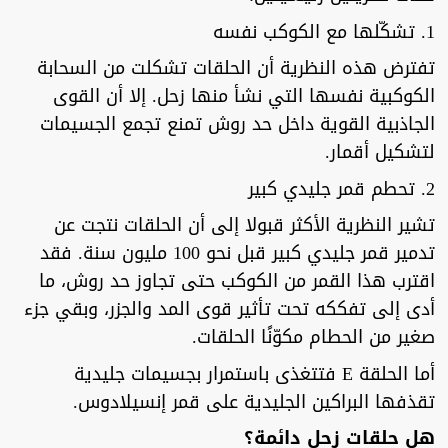
1. تشكّلها مع الكوكب نفسه
تفترض هذه النظرية أن الحلقات تشكلت من السحابة
الكوكبية نفسها التي نشأ منها زحل. إلا أن القوى
الجاذبية القوية داخل حد روش تمنع تجمع الجسيمات
لتشكيل أقمار.
2. تحطم قمر جليدي كبير
تشير النظرية الأكثر قبولا إلى أن الحلقات نتجت عن
تدمير قمر جليدي كبير قبل نحو 100 مليون سنة. فقد
اقترب هذا القمر من الكوكب حتى تجاوز حد روش، ما
أدى إلى تفككه تحت تأثير قوى المد والجزر، وبقي جزء
صغير من الحطام مكوّنًا الحلقات.
أما الحلقة E فتتغذى باستمرار بجسيمات جليدية
تقذفها البراكين الجليدية على قمر إنسيلادوس.
هل حلقات زحل دائمة؟