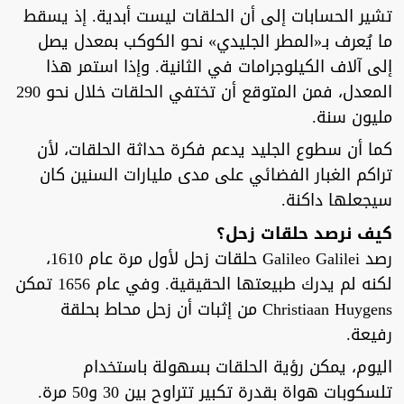
تشير الحسابات إلى أن الحلقات ليست أبدية. إذ يسقط
ما يُعرف بـ«المطر الجليدي» نحو الكوكب بمعدل يصل
إلى آلاف الكيلوجرامات في الثانية. وإذا استمر هذا
المعدل، فمن المتوقع أن تختفي الحلقات خلال نحو 290
مليون سنة.
كما أن سطوع الجليد يدعم فكرة حداثة الحلقات، لأن
تراكم الغبار الفضائي على مدى مليارات السنين كان
سيجعلها داكنة.
كيف نرصد حلقات زحل؟
رصد Galileo Galilei حلقات زحل لأول مرة عام 1610،
لكنه لم يدرك طبيعتها الحقيقية. وفي عام 1656 تمكن
Christiaan Huygens من إثبات أن زحل محاط بحلقة
رفيعة.
اليوم، يمكن رؤية الحلقات بسهولة باستخدام
تلسكوبات هواة بقدرة تكبير تتراوح بين 30 و50 مرة.