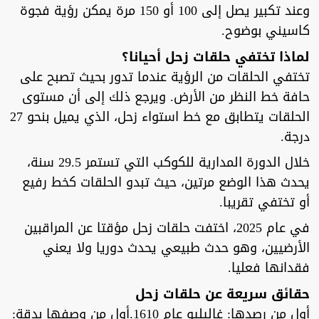
وعند تكبير يصل إلى 100 أو 150 مرة يمكن رؤية فجوة
كاسيني بوضوح.
لماذا تختفي حلقات زحل أحيانا؟
تختفي الحلقات من الرؤية عندما تدور بحيث تصبح على
حافة خط النظر من الأرض. ويرجع ذلك إلى أن مستوى
الحلقات يتطابق مع خط استواء زحل، الذي يميل بنحو 27
درجة.
خلال الدورة المدارية للكوكب التي تستمر 29.5 سنة،
يحدث هذا الوضع مرتين، حيث تبدو الحلقات كخط رفيع
أو تختفي تقريبا.
في عام 2025، اختفت حلقات زحل مؤقتا عن المراقبين
الأرضيين، وهو حدث طبيعي يحدث دوريا ولا يعني
فقدانها فعليا.
حقائق سريعة عن حلقات زحل
أول من رصدها: غاليليو عام 1610.أول من وصفها بدقة: