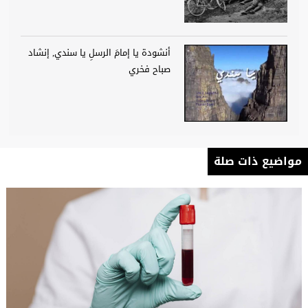
أنشودة يا إمامَ الرسلِ يا سندي, إنشاد
صباح فخري
مواضيع ذات صلة