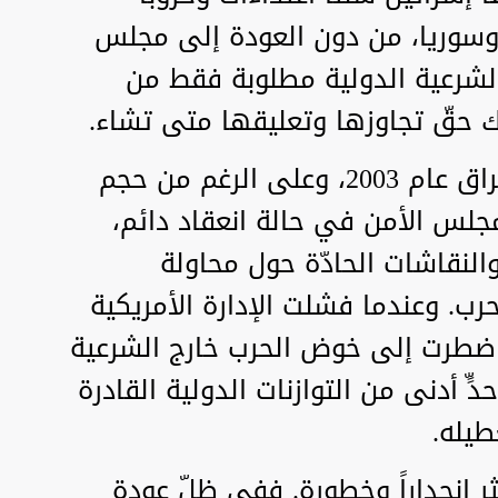
 وسوريا، من دون العودة إلى مجلس
ّ الشرعية الدولية مطلوبة فقط من
 حقّ تجاوزها وتعليقها متى تشاء.
حتى في ذروة التحضير لغزو العراق عام 2003، وعلى الرغم من حجم
مجلس الأمن في حالة انعقاد دائم،
لنقاشات الحادّة حول محاولة
ب. وعندما فشلت الإدارة الأمريكية
ضطرت إلى خوض الحرب خارج الشرعية
ٍ أدنى من التوازنات الدولية القادرة
طيله.
ثر انحداراً وخطورة. ففي ظلّ عودة