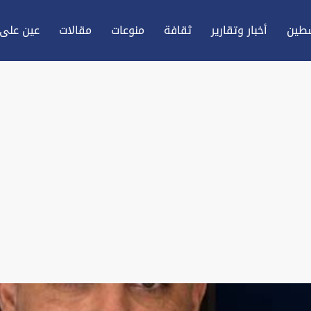
طين
أخبار وتقارير
ثقافة
منوعات
مقالات
عين علی 