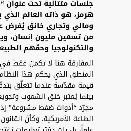
جلسات متتالية تحت عنوان “
هرمز، هو ذاته العالم الذي ي
ومالي وتجاري خانق يُفرض عل
من تسعين مليون إنسان، ويمن
والتكنولوجيا وحقّهم الطبيعي
المفارقة هنا لا تكمن فقط في ا
المنطق الذي يحكم هذا النظام ا
قيمة مقدّسة عندما تتعلّق بتدف
بينما يُعتبر خنق الشعوب وتجوي
مجرّد “أدوات ضغط مشروعة” إذا
الطاعة الأمريكية. وكأنّ القانون ا
عاماً، بل بات دفتر تعليمات يُف