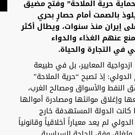
حماية حرية الملاحة” وفتح مضيق
لوذ بالصمت أمام حصارٍ بحري
ى إيران منذ سنوات، ويطال أكثر
ع عنهم الغذاء والدواء
 في التجارة والحياة.
زدواجية المعايير، بل في طبيعة
لدولي: إذ تصبح “حرية الملاحة”
ّق النفط والأسواق ومصالح الغرب،
عها وإغلاق موانئها ومصادرة أموالها
 كانت الدولة المستهدفة خارج
لدولي لم يعد معياراً أخلاقياً وقانونياً
تح ويُغلق وفق الحاجة السياسية