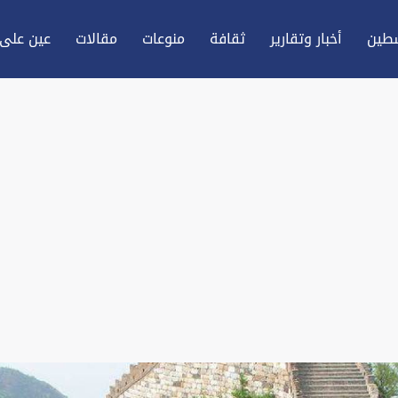
طين
أخبار وتقارير
ثقافة
منوعات
مقالات
عين علی 