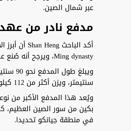
عبر شمال الصين.
مدفع نادر من عهد 
أكد الباحث ng
Ming dynasty، ويرجح أنه صُنع عام 1632.
سنتيمتر، ويزن أكثر من 112 كيلوغراما.
ويُعد هذا المدفع الأكبر من نو
بكين من سور الصين العظيم، كم
في منطقة جيانكو تحديدا.