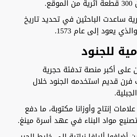
ع.
ية ساعدت الباحثين في تحديد تاريخ
ذي يعود إلى عام 1573.
مية للجنود
1، عثر الباحثون على أكبر منصة تدفئة حجرية
 فرن قديم استخدمه الجنود خلال
جبلية.
امات إنتاج وأوزانا مكتوبة، ما دفع
تصنيع مواد البناء في عهد أسرة مينغ.
ين أضافوا أليافا نباتية إلى خليط الجير