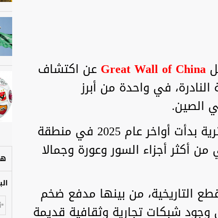
خل
Great Wall of China
عن اكتشاف
النادرة، في واحدة من أبرز
ي الصين.
وجاءت الاكتشافات خلال بعثة أثرية بدأت أواخر عام 2025 في منطقة
 من أكثر أجزاء السور وعورة وجمالا
هل
الب
لقطع التاريخية، من بينها مدفع ضخم
ى وجود شبكات تجارية وثقافية قديمة