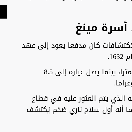
أسرة مينغ
Shan He أن أبرز الاكتشافات كان مدفعا يعود إلى عهد
ويبلغ طول المدفع نحو 90 سنتيمترا، بينما يصل عياره إلى 8.5
عه الذي يتم العثور عليه في قطاع
ا أنه أول سلاح ناري ضخم يُكتشف