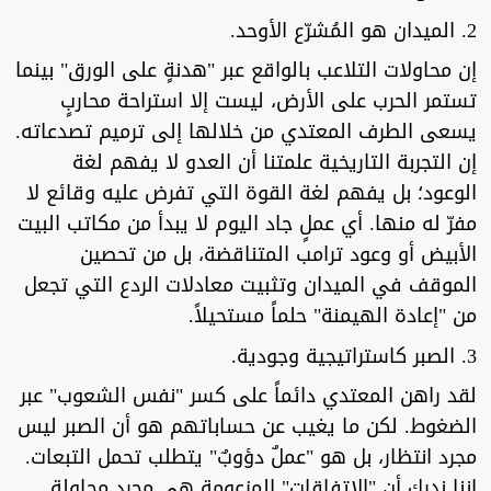
2. الميدان هو المُشرّع الأوحد.
إن محاولات التلاعب بالواقع عبر "هدنةٍ على الورق" بينما
تستمر الحرب على الأرض، ليست إلا استراحة محاربٍ
يسعى الطرف المعتدي من خلالها إلى ترميم تصدعاته.
إن التجربة التاريخية علمتنا أن العدو لا يفهم لغة
الوعود؛ بل يفهم لغة القوة التي تفرض عليه وقائع لا
مفرّ له منها. أي عملٍ جاد اليوم لا يبدأ من مكاتب البيت
الأبيض أو وعود ترامب المتناقضة، بل من تحصين
الموقف في الميدان وتثبيت معادلات الردع التي تجعل
من "إعادة الهيمنة" حلماً مستحيلاً.
3. الصبر كاستراتيجية وجودية.
لقد راهن المعتدي دائماً على كسر "نفس الشعوب" عبر
الضغوط. لكن ما يغيب عن حساباتهم هو أن الصبر ليس
مجرد انتظار، بل هو "عملٌ دؤوبٌ" يتطلب تحمل التبعات.
إننا ندرك أن "الاتفاقات" المزعومة هي مجرد محاولة