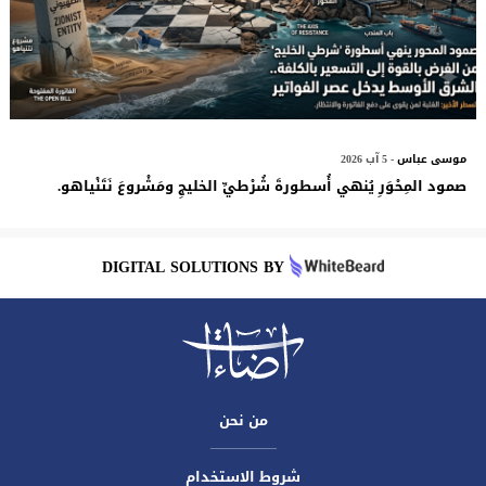
موسى عباس
- 5 آب 2026
صمود المِحْوَرِ يُنهي أُسطورةَ شُرْطيِّ الخليجِ ومَشْروعَ نَتَنْياهو.
DIGITAL SOLUTIONS BY
من نحن
شروط الاستخدام