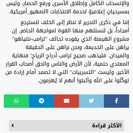
والإنسحاب الكامل وإطلاق الأسرى ورفع الحصار، وليس
بمسرحياتٍ إعلاميةٍ لخدمة الانتخابات االصهيو_أمريكية.
إننا في ذكرى التحرير لا ننظر إلى الخلف لنسترجع
أمجاداً، بل لنستلهم منها القوة لمواجهة الحاضر. إن
مشروع الهيمنة الذي يقوده تحالف "ترامب-نتنياهو"
يراهن على الخديعة، ونحن نراهن على الحقيقة
والميدان. فليذهب ضجيج ترامب أدراج الرياح؛ فنهاية
المعتدي حتمية، لأن الأرض والناس والحق أصحاب القرار
الأخير، وليست "التسريبات" التي لا تصمد أمام إرادة من
توكّلوا على الله وأثبتوا أنهم لا يُهزمون.
الأكثر قراءة