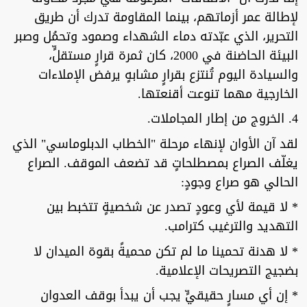
لإطالة عمر أزماتهم، بينما المقاومة تدرك أن طريق
التحرير، الذي عبّدته دماء الشهداء وصمود وتحمُل وصبر
البيئة الحاضنة في 2000، كان ثمرة قرارٍ مستقلٍّ،
والسيادة اليوم تُنتزع بقرارٍ مشابهٍ يرفض الإملاءات
الخارجية مهما تنوعت أقنعتها.
4. الخروج من إطار المجاملات.
لقد آن الأوان لإنهاء مرحلة "الخطاب الدبلوماسي" الذي
يغلّف الصراع بمصطلحاتٍ قد تضعف الموقف. الصراع
الحالي هو صراع وجودٍ:
* لا قيمة لأي وعودٍ تصدر عن شخصيةٍ تتخبط بين
التهديد والترغيب كترامب.
* لا هدنة تحمينا ما لم تكن محميةً بقوة الميدان لا
بضجيج التصريحات الإعلامية.
* إن أي مسارٍ حقيقيٍّ يجب أن يبدأ بوقف العدوان