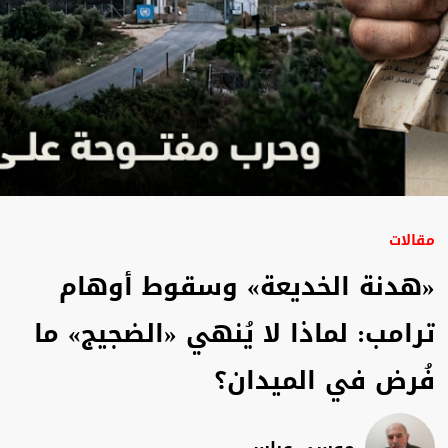
مقالات
«هدنة الخديعة» وسقوط أوهام
ترامب: لماذا لا يُنهي «الضجيج» ما
فُرض في الميدان؟
موسى عباس