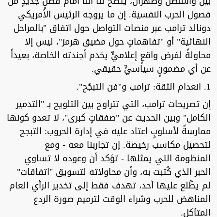
بين واشنطن وطهران، يتضح لنا أننا أمام فصلٍ جديدٍ من
فصول الحرب النفسية. إن ما يروجه الرئيس الأمريكي
دونالد ترامب عبر منصات التواصل حول اتفاق "بالمراحل
النهائية" أو "تفاهماتٍ حول مضيق هرمز"، ليس إلا
محاولةً لفرض واقعٍ إعلاميٍّ يخدم أجندته الخاصة، بعيداً
عن أي مضمونٍ سياسيٍّ حقيقي.
1. انعدام الثقة: ترامب و"فن التبجُح".
إن تصريحات ترامب، التي تتراوح بين التلويح بـ "التدمير
الكامل" وبين الحديث عن "صفقاتٍ كبرى"، لا تعدو كونها
ممارسةً لأسلوبٍ اعتاد عليه في إدارة الحروب: التبجح
لتحصيل مكاسب رخيصة. إن تجاربنا معه - ومع
المنظومة التي يمثلها - تؤكد أن وعوده لا تساوي
الحبر الذي كُتبت به، وأن محاولاته لتسويق "اتفاقات"
لم يطّلع عليها أحد، تهدف فقط إلى تخدير الرأي العام
المناهض للحرب وشراء الوقت لترميم صورة الردع
المتآكل.