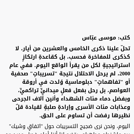
كتب: موسى عبّاس
تحلّ علينا ذكرى الخامس والعشرين من أيار، لا
كذكرى للمفاخرة فحسب، بل كقاعدةِ ارتكازٍ
استراتيجيةٍ لكل من يقرأ الواقع اليوم. ففي عام
2000، لم يرحل الاحتلال نتيجة "تسريباتٍ" صحفية
أو "تفاهماتٍ" دبلوماسية وُلدت في أروقة
العواصم، بل رحل بفعل فعلٍ ميدانيٍّ تراكميٍّ،
وبفضل دماء مئات الشهداء وأنين آلاف الجرحى
وعذابات مئات الأسرى وإرادةٍ صلبةٍ لقيادة قلٌ
نظيرها رفضت أن تساوم على الحق.
اليوم، ونحن نرى ضجيج التسريبات حول "اتفاقٍ وشيك"