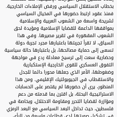
بخطاب الاستقلال السياسي ورفض الإملاءات الخارجية.
فمنذ عقود ارتبط حضورها في المخيال السياسي
لشريحة واسعة من الشعوب العربية والإسلامية
بمواقفها الداعمة للقضايا الإسلامية ومؤيدة لحق
الشعوب المقهورة في تقرير مصيرها. وفي هذا
السياق، لا تقرأ تجربتها باعتبارها مجرد تجربة دولة
تسعى إلى حماية مصالحها، بل باعتبارها حالة سياسية
وحضارية سعت إلى ترسيخ معادلة ردع في مواجهة
التفوق العسكري للقوى الخارجية الإستكبارية
وضغوطها، الأمر الذي جعلها محورا دائما للجدل
والاستقطاب في الجيوبولتيك الإقليمي. ومن هذا
المنظور، يرى أن حضورها لم يقتصر على الحسابات
الاستراتيجية البحتة، بل اقترن بما قدمته من دعم
ومؤازرة لقضايا التحرر ومقاومة الاحتلال، وبخاصة في
فلسطين، حيث تداخل البعد السياسي مع البعد الرمزي
في تشكيل صورتها لدى قطاعات واسعة من الرأي