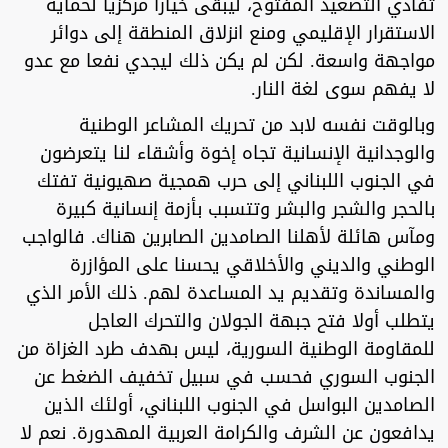
تفادي التصعيد المفتوح، ليبقى خيارا مركزيا لحماية
الاستقرار الإقليمي ومنع انزلاق المنطقة إلى دوائر
مواجهة واسعة. لكن لم يكن ذلك ليجدي نفعا مع عدو
لا يفهم سوى لغة النار.
وبالوقت نفسه لابد من تحريك المشاعر الوطنية
والوجدانية الإنسانية تجاه إخوة وأشقاء لنا يتعرضون
في الجنوب اللبناني إلى حرب همجية صهيونية تفتك
بالحجر والشجر والبشر وتتسبب بأزمة إنسانية كبيرة
ومآس هائلة لأهلنا الصامدين الصابرين هناك. فالواجب
الوطني والديني والأخلاقي يحسنا على المؤازرة
والمساندة وتقديم يد المساعدة لهم. ذلك الأمر الذي
يتطلب أولا فتح جبهة الجولان والتحرك العاجل
للمقاومة الوطنية السورية، ليس بهدف طرد الغزاة من
الجنوب السوري فحسب في سبيل تخفيف الضغط عن
الصامدين البواسل في الجنوب اللبناني، أولئك الذين
يدافعون عن الشرف والكرامة العربية المهدورة. نعم لا