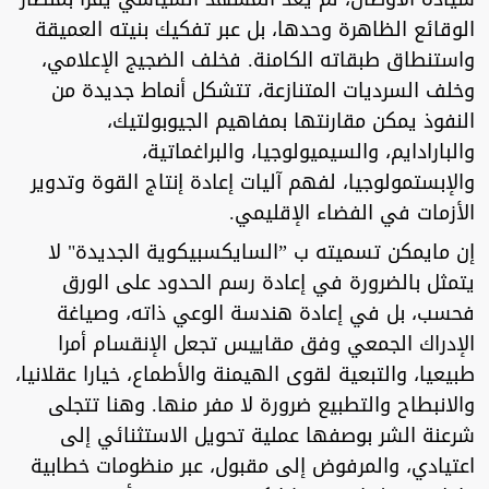
الوقائع الظاهرة وحدها، بل عبر تفكيك بنيته العميقة
واستنطاق طبقاته الكامنة. فخلف الضجيج الإعلامي،
وخلف السرديات المتنازعة، تتشكل أنماط جديدة من
النفوذ يمكن مقارنتها بمفاهيم الجيوبولتيك،
والبارادايم، والسيميولوجيا، والبراغماتية،
والإبستمولوجيا، لفهم آليات إعادة إنتاج القوة وتدوير
الأزمات في الفضاء الإقليمي.
إن مايمكن تسميته ب ”السايكسبيكوية الجديدة" لا
يتمثل بالضرورة في إعادة رسم الحدود على الورق
فحسب، بل في إعادة هندسة الوعي ذاته، وصياغة
الإدراك الجمعي وفق مقاييس تجعل الإنقسام أمرا
طبيعيا، والتبعية لقوى الهيمنة والأطماع، خيارا عقلانيا،
والانبطاح والتطبيع ضرورة لا مفر منها. وهنا تتجلى
شرعنة الشر بوصفها عملية تحويل الاستثنائي إلى
اعتيادي، والمرفوض إلى مقبول، عبر منظومات خطابية