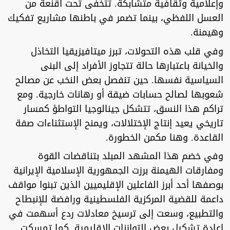
وإعلامية وثقافية متشابكة. تتخفى تحت أقنعة من
العسل اللفظي، بينما تضمر في باطنها مشاريع تفكيك
وهيمنة.
وفي قلب هذه التحولات، تبرز ميتافيزيقيا التخاذل
والخيانة باعتبارها حالة تتجاوز الأفراد إلى البنى
السياسية نفسها. حين تنفصل بعض النخب عن مصالح
شعوبها لصالح حسابات ضيقة أو رهانات خارجية. ومع
تراكم هذا النسق، تتشكل جينالوجيا التواطؤ كمسار
تاريخي يعيد إنتاج الإختلالات، ويمنح الإستثناءات صفة
القاعدة. وهنا مكمن الخطورة.
وفي خضم هذا المشهد المبلد بتناقضات القوة
ومفارقات الهيمنة برزت الجمهورية الإسلامية الإيرانية
بوصفها أحد أبرز الفاعلين الإقليميين الذين تبنوا مواقف
داعمة للقضية المركزية الفلسطينية ورافضة للإنبطاح
والتطبيع، وسعت إلى ترسيخ معادلات ردع أسهمت في
إعادة تشكيل بعض التوازنات الإقليمية. كما تمسكت