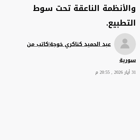
والأنظمة الناعقة تحت سوط
التطبيع.
عبد الحميد كناكري خوجة|كاتب من
سورية
31 أيار 2026 , 20:55 م