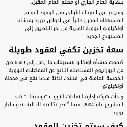
بنهاية العام الجاري أو مطلع العام المقبل.
وسيتم في المرحلة الأولى نقل الوقود النووي
المستهلك المخزن حالياً في أحواض تبريد بمنشأة
أولكيلوتو النووية القريبة من بحر البلطيق إلى
المستودع الجديد.
سعة تخزين تكفي لعقود طويلة
صُممت منشأة أونكالو لاستيعاب ما يصل إلى 6500 طن
من اليورانيوم المستهلك الناتج عن المفاعلات النووية
الخمسة العاملة في فنلندا، ثلاثة منها تقع في محطة
أولكيلوتو.
وبدأت شركة إدارة النفايات النووية "بوسيفا" تنفيذ
المشروع عام 2004، فيما تُقدر تكلفته الحالية بنحو مليار
يورو.
كيف سيتم تخزين الوقود