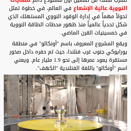
تقترب فنلندا من تشغيل أول مستودع دائم
للنفايات
النووية عالية الإشعاع
في العالم، في خطوة تمثل
تحولاً مهماً في إدارة الوقود النووي المستهلك الذي
شكل تحدياً عالمياً منذ ظهور محطات الطاقة النووية
في خمسينيات القرن الماضي.
ويقع المشروع المعروف باسم "أونكالو" في منطقة
يورايوكي جنوب غرب فنلندا، حيث تم حفره داخل صخور
مستقرة يعود عمرها إلى نحو 1.9 مليار عام. ويعني
اسم "أونكالو" باللغة الفنلندية "الكهف".