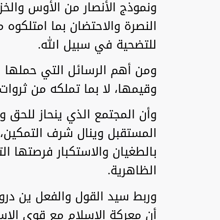
ونموذج الأنصار من الأوس والخز
النصرة والاحتضان بما امتلكوه من
للتضحية في سبيل الله.
ومن أهم الرسائل التي حملها ال
وقيمها، لا بما تملكه من ثروات 
وأن المجتمع الذي ينحاز للحق 
المستقبل وينال شرف التمكين، 
بالطغيان والاستكبار فرصتها ال
الظاهرية.
وربط سيد القول والفعل ين دروس
أن معركة الإسلام مع قوى الاس