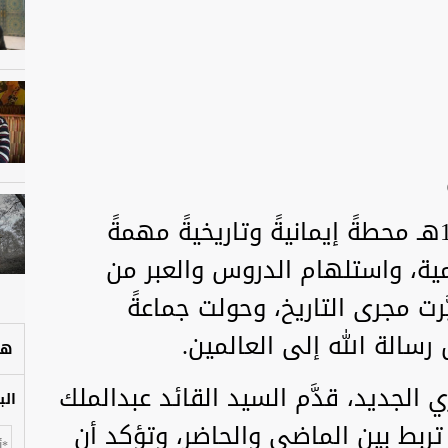
يمثل العام الهجري الجديد 1448هـ محطةً إيمانيةً وتاريخيةً مهمةً
مية، واستلهام الدروس والعبر من
َّرت مجرى التاريخ، وحولت جماعةً
رسالة الله إلى العالمين.
هل
 الجديد، قدَّم السيد القائد عبدالملك
الب
ً تربط بين الماضي والحاضر، وتؤكد أن