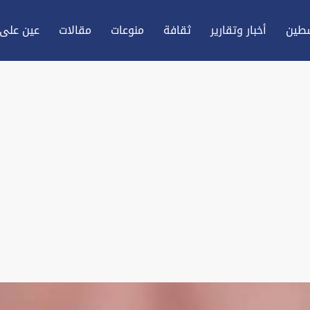
طين
أخبار وتقارير
ثقافة
منوعات
مقالات
عين علی 