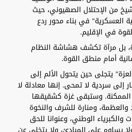
لشيخ من الإحتلال الصهيوني، حيث
ية العسكرية" في بناء محور ردع
لقوة في الإقليم.
، بل مرآة تكشف هشاشة النظام
انية أمام منطق القوة.
عزة" يتجلى حين يتحول الألم إلى
ر إلى سردية لا تمحى. إنها معادلة لا
اء الممكنة. وستبقى غزة كشقيقها
 والعظمة، ومنارة للشرف والنخوة
ت والكبرياء الوطني، وعنوانا للحق
لا يساوم على المبادئ، ولا يتخلى عن