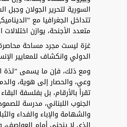
السورية لتحرير الجولان وجبل ا
تتداخل الجغرافيا مع ”الديناميك
متعدد الأجنحة، يوازن اختلالات ا
غزة ليست مجرد مساحة محاصرة
الدولي وانكشاف للمعايير الإنس
ومع ذلك، فإن ما يسمى ”لذة ال
وعي، والحصار إلى هوية، والدما
تقرأ بالأرقام، بل بفلسفة البق
الجنوب اللبناني، مدرسة للصمود
والشهامة والإباء والفداء والثبا
الذي لا ينحني أمام العواصف، و