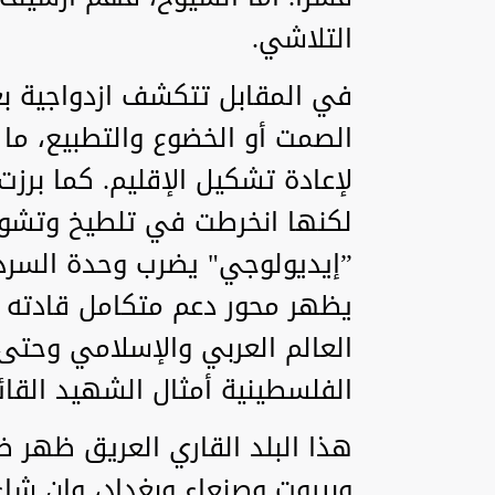
التلاشي.
في المقابل تتكشف ازدواجية بعض
الصمت أو الخضوع والتطبيع، ما 
لإعادة تشكيل الإقليم. كما برزت 
لكنها انخرطت في تلطيخ وتشوي
”إيديولوجي" يضرب وحدة السردي
يظهر محور دعم متكامل قادته 
العالم العربي والإسلامي وحتى 
الفلسطينية أمثال الشهيد القائ
هذا البلد القاري العريق ظهر
وبيروت وصنعاء وبغداد، وإن شا