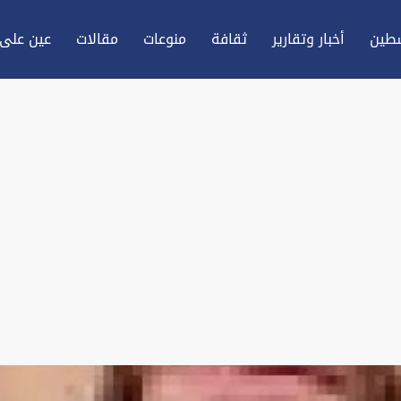
طين
أخبار وتقارير
ثقافة
منوعات
مقالات
عين علی 