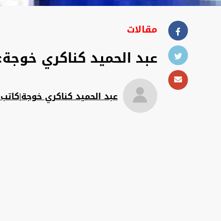
مقالات
عبد الحميد كناكري خوجة: 
عبد الحميد كناكري خوجة|كاتب