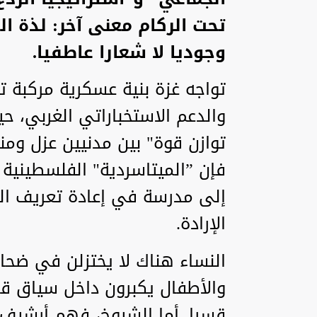
تحت الركام معنى آخر: لذة ال
وجوديا لا شعارا عاطفيا.
تواجه غزة بنية عسكرية مركبة 
والدعم الاستخباراتي الغربي، ح
توازن قوة" بين مدنيين عزل ومن
فإن ”الميتاسردية" الفلسطينية 
إلى مدرسة في إعادة تعريف الردع
الإرادة.
النساء هناك لا يختزلن في ضحايا
والأطفال يكبرون داخل سياق 
قسرا. أما الشيوخ، فهم أرشيف 