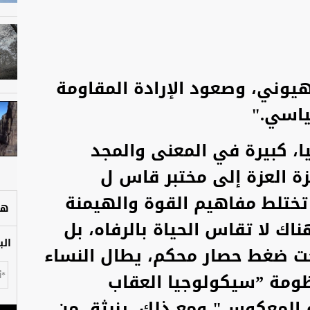
هيوني، وصعود الإرادة المقاومة
اسي."
، كبيرة في المعنى والمجد
ة العزة إلى مختبر قاس ل
تختلط مفاهيم القوة والهيمنة
هل
ناك لا تقاس الحياة بالرفاه، بل
الب
تحت ضغط حصار محكم، يطال النساء
ومة ”سيكولوجيا العقاب
ع المعكوس" ومع ذلك، ينبثق من