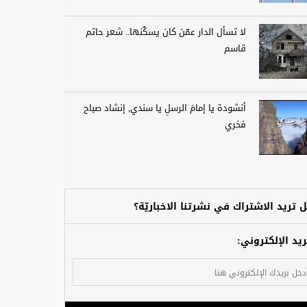
لا تسأل الدار عمّن كان يسكُنها.. شعر حاتم
قاسم
أنشودة يا إمامَ الرسلِ يا سندي, إنشاد صباح
فخري
 تريد الاشتراك في نشرتنا الاخباريّة؟
ريد الإلكتروني: