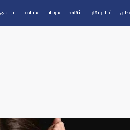
طين
أخبار وتقارير
ثقافة
منوعات
مقالات
عين علی 