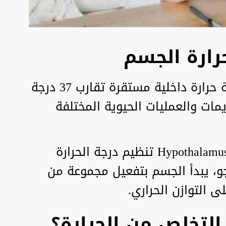
رارة الجسم
يحافظ الجسم البشري على درجة حرارة داخلية مستقرة تقارب 37 درجة
مات والعمليات الحيوية المختلفة
ويتولى جزء من الدماغ يسمى Hypothalamus تنظيم درجة الحرارة
لجو، يبدأ الجسم بتفعيل مجموعة من
ى التوازن الحراري.
لتخلص من الحرارة؟