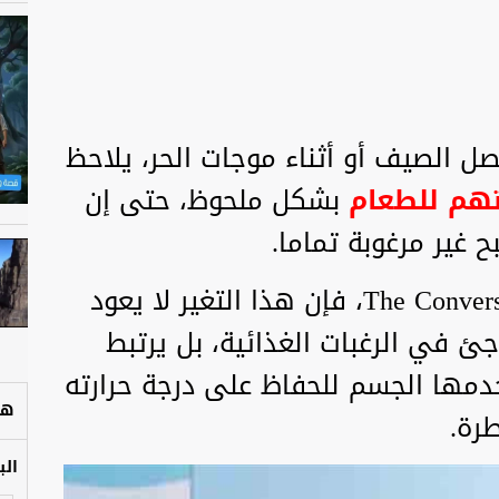
صل الصيف أو أثناء موجات الحر، يلاحظ
هم للطعام
بشكل ملحوظ، حتى إن
 غير مرغوبة تماما.
وبحسب تقرير نشره موقع The Conversation، فإن هذا التغير لا يعود
جئ في الرغبات الغذائية، بل يرتبط
دمها الجسم للحفاظ على درجة حرارته
هل
رة.
الب