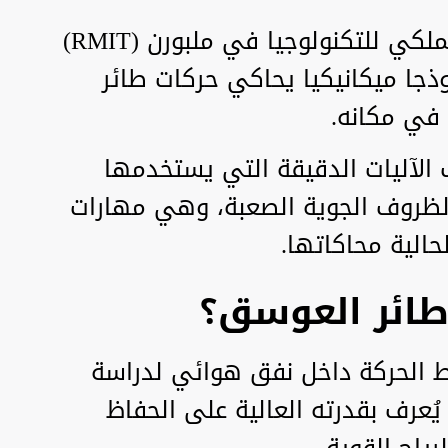
ابتكر فريق بحثي من المعهد الملكي للتكنولوجيا في ملبورن (RMIT)
ذجا ميكانيكيا يحاكي حركات طائر
 في مكانه.
لآليات الدقيقة التي يستخدمها
الظروف الجوية الصعبة، وهي مهارات
الية محاكاتها.
ء طائر العوسق؟
اط الحركة داخل نفق هوائي لدراسة
يُعرف بقدرته العالية على الحفاظ
ياح القوية.