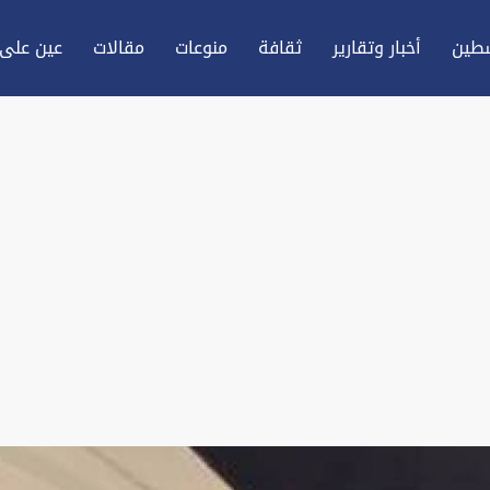
طين
أخبار وتقارير
ثقافة
منوعات
مقالات
عين علی 