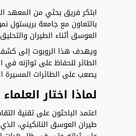
بالتعاون مع جامعة بريستول نمو
العوسق أثناء الطيران والتحليق
ويهدف هذا الروبوت إلى كشف ا
الطائر للحفاظ على توازنه في 
يصعب على الطائرات المسيرة الح
لماذا اختار العلما
اعتمد الباحثون على تقنية التق
طيران العوسق النانكيني، الذي 
على ثباته حتى في ظل هبات الر