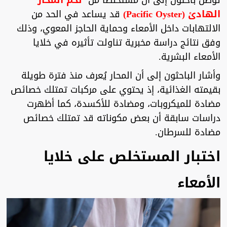
توصل باحثون إلى أن مستخلصا من
لحم المحار
الهادئ (Pacific Oyster)
قد يساعد في الحد من
الالتهابات داخل الأمعاء وحماية الحاجز المعوي، وذلك
وفق نتائج دراسة مخبرية تناولت تأثيره في خلايا
الأمعاء البشرية.
وأشار الباحثون إلى أن المحار يُعرف منذ فترة طويلة
بقيمته الغذائية، إذ يحتوي على مركبات تمتلك خصائص
مضادة للميكروبات، ومضادة للأكسدة، كما أظهرت
دراسات سابقة أن بعض مكوناته قد تمتلك خصائص
مضادة للسرطان.
اختبار المستخلص على خلايا
الأمعاء