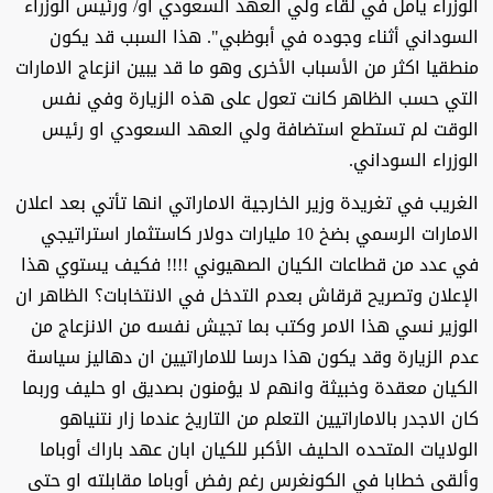
الوزراء يأمل في لقاء ولي العهد السعودي أو/ ورئيس الوزراء
السوداني أثناء وجوده في أبوظبي". هذا السبب قد يكون
منطقيا اكثر من الأسباب الأخرى وهو ما قد يبين انزعاج الامارات
التي حسب الظاهر كانت تعول على هذه الزيارة وفي نفس
الوقت لم تستطع استضافة ولي العهد السعودي او رئيس
الوزراء السوداني.
الغريب في تغريدة وزير الخارجية الاماراتي انها تأتي بعد اعلان
الامارات الرسمي بضخ 10 مليارات دولار كاستثمار استراتيجي
في عدد من قطاعات الكيان الصهيوني !!!! فكيف يستوي هذا
الإعلان وتصريح قرقاش بعدم التدخل في الانتخابات؟ الظاهر ان
الوزير نسي هذا الامر وكتب بما تجيش نفسه من الانزعاج من
عدم الزيارة وقد يكون هذا درسا للاماراتيين ان دهاليز سياسة
الكيان معقدة وخبيثة وانهم لا يؤمنون بصديق او حليف وربما
كان الاجدر بالاماراتيين التعلم من التاريخ عندما زار نتنياهو
الولايات المتحده الحليف الأكبر للكيان ابان عهد باراك أوباما
وألقى خطابا في الكونغرس رغم رفض أوباما مقابلته او حتى