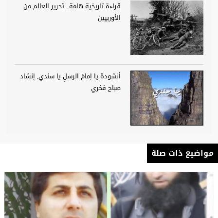
قراءة تاريخية هامة.. تحرير العالم من
الأوربيين
أنشودة يا إمامَ الرسلِ يا سندي, إنشاد
صباح فخري
مواضيع ذات صلة