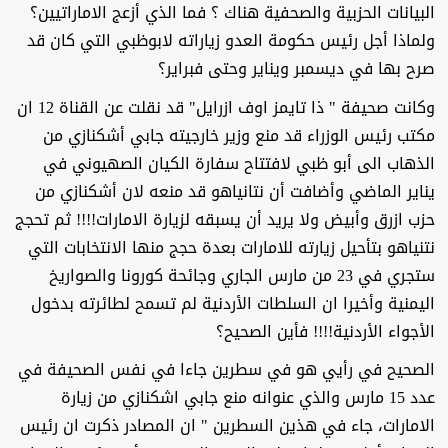
البيانات الحزبية والصحفية هناك ؟ فما الذي أزعج الاماراتيين؟
ولماذا أجل رئيس حكومة العدو زياراته لابوظبي التي كان قد
صرح بها في ديسمبر ويناير وحتى فبراير؟
وكانت صحيفة " ذا تايمز اوف ازرايل" قد نقلت عن القناة 12 ان
مكتب رئيس الوزراء قد منع وزير خارجيته جابي أشكنازي من
الذهاب الى أبو ظبي لافتتاح سفارة الكيان الصهيوني في
يناير الماضي وأضافت أن نتانياهو قد منعه لان أشكنازي من
حزب ازرق وأبيض ولا يريد أن يسبقه لزيارة الامارات!!!! ثم تحجج
نتنياهو بتأحيل زيارته للامارات بعدة حجج منها الانتخابات التي
ستجري في 23 من مارس الجاري وجائحة كورونا والصواريخ
اليمنية وأخيرا ان السلطات الأردنية لم تسمح لطائرته بدخول
الأجواء الأردنية!!!! فأين الصحيح؟
الصحيح في رأيي هو في سطرين جاءا في نفس الصحيفة في
عدد 15 مارس والذي عنوانه منع جابي اشكنازي من زيارة
الامارات، جاء في هذين السطرين " ان المصادر ذكرت ان رئيس