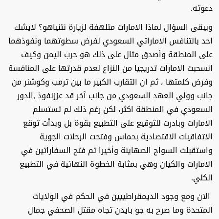
دعوته.
ويبقى السؤال لماذا الامارات متلهفة لزيارة نتنياهو؟ لايشك
احد بالتنافس الاماراتي السعودي لفرض سطوتهما ونفوذهما
على المنطقة وأصدق مثال على ذلك هو حرب اليمن وكيف
انسحبت الامارات تدريجيا من النزاع لعدم قدرتها على المنافسة
وفرض كلمتها ، ثم ان التقارب الكبير ما بين ترمب وكوشنر من
جانب وولي العهد السعودي من جانب آخر قد عززنفوذ
,
الدور
السعودي في المنطقة اكثر، لكن رغم ذلك لم تستسلم
الامارات وبادرت للتوقيع على التطبيع بقوة بل وبدأت توقع
الاتفاقيات الاقتصادية بحماس وفتحت الرحلات الجوية
واستقبلت السواح الصهاينة وأخيرا تم فتح السفاراتين في
الامارات والكيان وهي بمثابة
الخطوة النهائية في التطبيع
الكلي.
الان ومع وجود الديمقراطييين في الحكم في الولايات
المتحدة وما صرح به جو بايدن تجاه مقتل الصحفي جمال