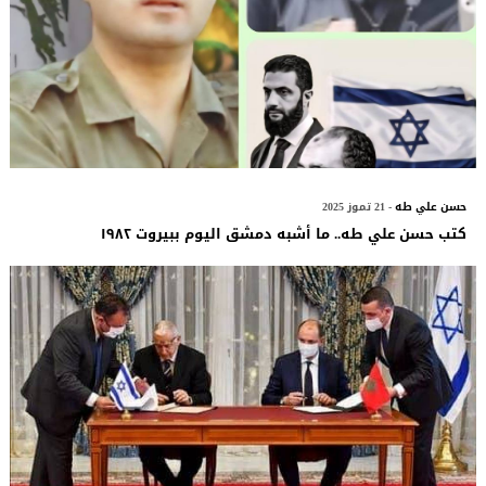
حسن علي طه
- 21 تموز 2025
كتب حسن علي طه.. ما أشبه دمشق اليوم ببيروت ١٩٨٢