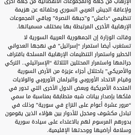
الإرهاب من جهة والمجموعات الانفصالية من جهة أخرى
ولإعاقة الجيش العربي السوري وحلفائه عن هزيمة
تنظيمي “داعش” و”جبهة النصرة” وباقي المجموعات
الإرهابية الأخرى المرتبطة بها بمختلف مسمياتها.
وقالت الوزارة إن الجمهورية العربية السورية لا
تستغرب أيضا استمرار “إسرائيل” في نهجها العدواني
الخطير واستمرار التنظيمات الإرهابية المسلحة باقتراف
جرائمها واستمرار المحتلين الثلاثة “الإسرائيلي.. التركي
والأمريكي” باحتلال أجزاء عزيزة من الأرض السورية
وقيام الاتحاد الأوروبي والبرلمان الأوروبي والولايات
المتحدة الأمريكية وبعض الدول الأخرى التي تدور في
فلكها بإصدار بيانات شبه متطابقة بمناسبة ما سمي
“مرور عشرة أعوام على النزاع في سورية” وذلك في
تبادل مكشوف ومخجل للأدوار بين هؤلاء الذين يقومون
بدورهم المرسوم لهم بالاعتداء على سيادة سورية
وسلامة أراضيها ووحدتها الإقليمية.