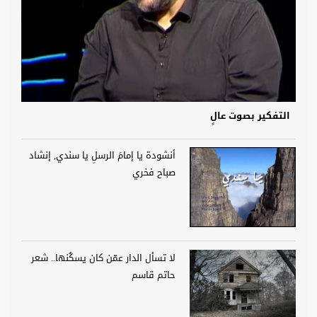
التفكير بصوت عالٍ
أنشودة يا إمامَ الرسلِ يا سندي, إنشاد
صباح فخري
لا تسأل الدار عمّن كان يسكُنها.. شعر
حاتم قاسم