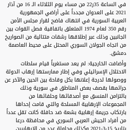
في الساعة 35ر22 من مساء يوم الثلاثاء الـ 16 من آذار
2021 على العدوان مجدداً على أراضي الجمهورية
العربية السورية في انتهاك فاضح لقرار مجلس الأمن
رقم 350 لعام 1974 المتعلق باتفاقية فصل القوات بين
الجانبين وذلك عبر إطلاقها رشقات متتالية من الصواريخ
من اتجاه الجولان السوري المحتل على محيط العاصمة
دمشق.
وأضافت الخارجية: لم يعد مستغرباً قيام سلطات
الاحتلال الإسرائيلي وفي إطار ممارستها إرهاب الدولة
ووصولها لدرجة إعلانها بكل وقاحة بين الحين والآخر عن
جرائمها بقصف بعض المناطق في سورية وذلك
بالتزامن المنسق مع أصدقائها وحلفائها من
المجموعات الإرهابية المسلحة والتي قامت إحداها
بارتكاب جريمة إرهابية بشعة ضد حافلة كانت تقل عدداً
من أفراد الجيش العربي السوري في محافظة درعا
بتاريخ 15-3-2021 وكذلك محاولة عدد من الإرهابيين