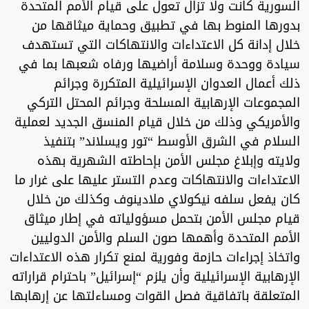
السورية كانت ولا تزال تعول على قيام الأمم المتحدة
بدورها المنوط بها في تطبيق وحماية ميثاقها من
خلال إدانة كل الاعتداءات والانتهاكات التي تستهدف
سيادة ووحدة وسلامة أراضيها ورفاه شعبها بما في
ذلك أعمال العدوان الإسرائيلية المتكررة وجرائم
المجموعات الإرهابية المسلحة وجرائم المحتل التركي
والأمريكي وذلك من خلال قيام المنسق الجديد لعملية
السلام في الشرق الأوسط “تور ويسلاند” بتنفيذ
ولايته وإبلاغ مجلس الأمن بإحاطته الشهرية بهذه
الاعتداءات والانتهاكات وعدم التستر عليها على غرار ما
كان يفعل سلفه نيكولاي ملادينوف وكذلك من خلال
قيام مجلس الأمن بتحمل مسؤولياته في إطار ميثاق
الأمم المتحدة وأهمها صون السلم والأمن الدوليين
واتخاذ إجراءات حازمة وفورية لمنع تكرار هذه الاعتداءات
الإرهابية الإسرائيلية وأن يلزم “إسرائيل” باحترام قراراته
المتعلقة باتفاقية فصل القوات ومساءلتها عن إرهابها