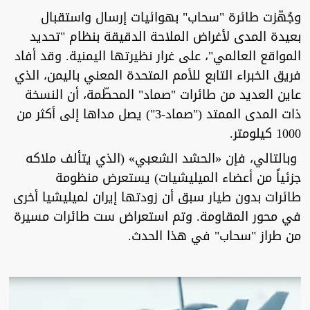
وجُهّزت طائرة "سحاب" بهوائيات إرسال واستقبال
بعيدة المدى لأغراض الملاحة الدقيقة بنظام "تحديد
المواقع العالمي"، على غرار نظيرتها اليمنية. وقد أفاد
فريق الخبراء التابع للأمم المتحدة المعني باليمن، الذي
عاين العديد من طائرات "صماد" المحطّمة، أن النسخة
ذات المدى الممتد ("صماد-3") يصل مداها إلى أكثر من
1000 كيلومتر.
وبالتالي، فإن «الحشد الشعبي» (الذي يتألف ملاكه
جزئياً من أعضاء الميليشيات) يستعرض منظومة
طائرات بدون طيار سبق أن زودتها إيران لميليشيا أخرى
في محور المقاومة. وتم استعراض ست طائرات مسيرة
من طراز "سحاب" في هذا الحدث.