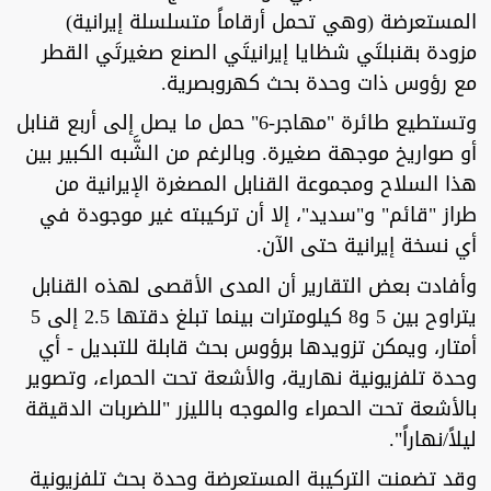
المستعرضة (وهي تحمل أرقاماً متسلسلة إيرانية)
مزودة بقنبلتَي شظايا إيرانيتَي الصنع صغيرتَي القطر
مع رؤوس ذات وحدة بحث كهروبصرية.
وتستطيع طائرة "مهاجر-6" حمل ما يصل إلى أربع قنابل
أو صواريخ موجهة صغيرة. وبالرغم من الشَّبه الكبير بين
هذا السلاح ومجموعة القنابل المصغرة الإيرانية من
طراز "قائم" و"سديد"، إلا أن تركيبته غير موجودة في
أي نسخة إيرانية حتى الآن.
وأفادت بعض التقارير أن المدى الأقصى لهذه القنابل
يتراوح بين 5 و8 كيلومترات بينما تبلغ دقتها 2.5 إلى 5
أمتار، ويمكن تزويدها برؤوس بحث قابلة للتبديل - أي
وحدة تلفزيونية نهارية، والأشعة تحت الحمراء، وتصوير
بالأشعة تحت الحمراء والموجه بالليزر "للضربات الدقيقة
ليلاً/نهاراً".
وقد تضمنت التركيبة المستعرضة وحدة بحث تلفزيونية