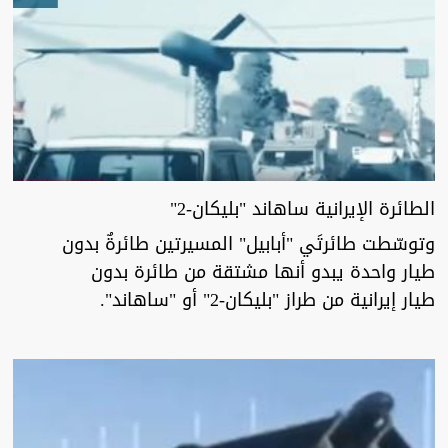
الطائرة الإيرانية ساهاند "بليكان-2"
وتوسّطت طائرتَي "أبابيل" المسيرتين طائرةٌ بدون
طيار واحدة يبدو أنها مشتقة من طائرة بدون
طيار إيرانية من طراز "بليكان-2" أو "ساهاند".