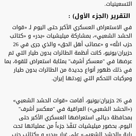
التسعينيات.
التقرير (الجزء الأول) :
في الاستعراض العسكري الأكبر حتى اليوم لـ «قوات
الحشد الشعبي»، بمشاركة ميليشيات «بدر» و «كتائب
حزب الله» و «عصائب أهل الحق» والذي جرى في 26
حزيران/يونيو، كانت أنظمة الطائرات بدون طيار التي تم
عرضها في "معسكر أشرف" بمثابة استعراض للقوة، بما
في ذلك ظهور أنواع جديدة من الطائرات بدون طيار
ومركبات التحكم التي زودتها إيران.
في 26 حزيران/يونيو، أقامت «قوات الحشد الشعبي»
(«الحشد الشعبي») العراقية في "معكسر أشرف"
بمحافظة ديالى استعراضها العسكري الأكبر حتى
اليوم، بحضور ميليشيات تنفّذ جزءاً من عملياتها تحت
راية «الحشد الشعبي» على غرار «بدر» و «كتائب حزب