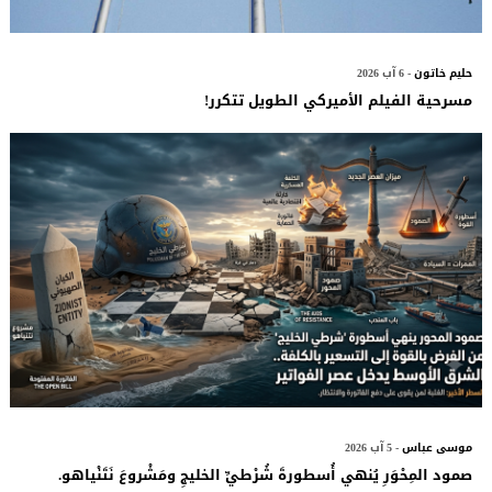
حليم خاتون
- 6 آب 2026
مسرحية الفيلم الأميركي الطويل تتكرر!
موسى عباس
- 5 آب 2026
صمود المِحْوَرِ يُنهي أُسطورةَ شُرْطيِّ الخليجِ ومَشْروعَ نَتَنْياهو.