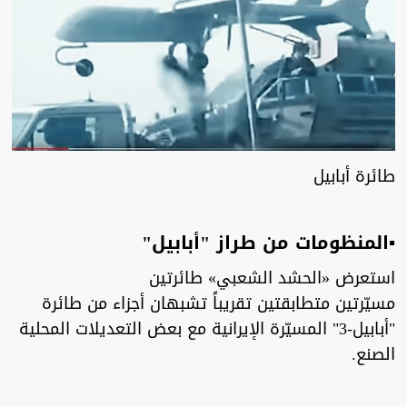
طائرة أبابيل
▪︎المنظومات من طراز "أبابيل"
استعرض «الحشد الشعبي» طائرتين
مسيّرتين متطابقتين تقريباً تشبهان أجزاء من طائرة
"أبابيل-3" المسيّرة الإيرانية مع بعض التعديلات المحلية
الصنع.