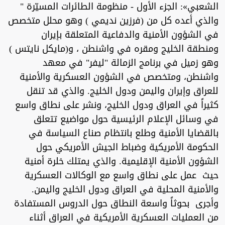
الشعبي»: الجزء الأول - منظومة الطائرات المسيّرة "
والذي أعده كل من (فرزين نديمي ) وهو محلل متخصص
في الشؤون الأمنية والدفاعية المتعلقة بإيران
ومنطقة الخليج ومقره في واشنطن ، و(مايكل نايتس )
وهو زميل في برنامج الزمالة "ليفر" في معهد
واشنطن، ومتخصص في الشؤون العسكرية والأمنية
للعراق وإيران واليمن ودول الخليج. والذي قد تنقل
كثيراً في العراق ودول الخليج، ونشر على نطاق واسع
في وسائل الإعلام الرئيسية حول مواضيع تتعلق
بالقضايا الأمنية وطلع بانتظام صناع السياسة في
الحكومة الأمريكية وضباط الجيش الأمريكي حول
الشؤون الأمنية الإقليمية. والذي يمتلك خلرة أمنية
حيث عمل على نطاق واسع مع الوكالات العسكرية
والأمنية المحلية في العراق ودول الخليج واليمن.
وأجرى بحوثاً واسعة النطاق حول الدروس المستفادة
من العمليات العسكرية الأمريكية في العراق أثناء