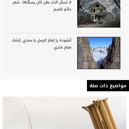
لا تسأل الدار عمّن كان يسكُنها.. شعر
حاتم قاسم
أنشودة يا إمامَ الرسلِ يا سندي, إنشاد
صباح فخري
مواضيع ذات صلة