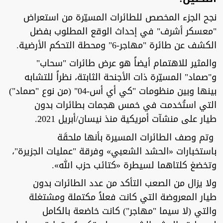
نجح الجزء المخصص للطائرات المسيّرة من استعراض
"معسكر أشرف" في إحداث الوقع المطلوب بفضل
الكشف عن طائرة "مهاجر-6" ومحطة التحكم الأرضية.
والمثير للاهتمام أيضاً هو عرض طائرات "سحاب"
و"صماد" المسيّرة ذات الأجنحة الثابتة، نظراً للتشابه
بينها وبين منظومات "كي أي أس-04" (من نوع "صماد")
التي استُخدمت في خمس هجمات بطائرات بدون
طيار على منشآت أمريكية منذ نيسان/أبريل 2021.
وتم وصف الطائرات المسيرة بأنها ملحقَة
باستخبارات «الحشد الشعبي» وفرقة "عمليات الجزيرة"،
وتخضغ كلتاهما لسيطرة «كتائب حزب الله».
ولا يزال من الصعب التأكد من عدد الطائرات بدون
طيار المعروضة التي كانت فعلاً مكتملة ومشتغلة
والتي (لا سيما "مهاجر") كانت خاضعة بالكامل