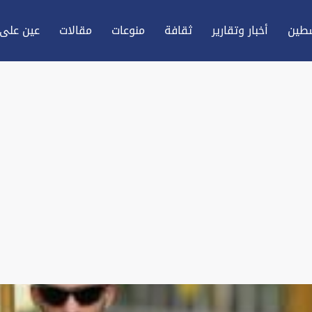
طين
أخبار وتقارير
ثقافة
منوعات
مقالات
عين علی 