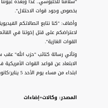
"سلامنا للحلبوسي.. غداً وبعده عيوننا
بخصوص وجود قوات الاحتلال".
وأضاف: "كنا نتابع اتصالاتكم الفيديو
لاعتراضكم على قتل إخوتنا في القائم،
القوات الغازية".
وتأتي رسالة كتائب "حزب الله" عقب سا
ابتداء من مساء يوم الأحد 5 يناير/كانون الثاني.
المصدر: وكالات+إضاءات