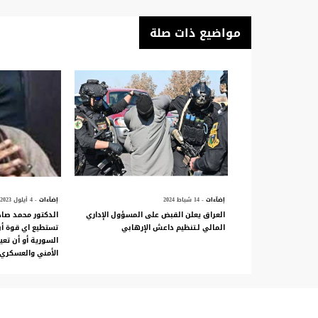
مواضيع ذات صلة
إضآءات
- 14 شباط 2024
إضآءات
- 4 أيلول 2023
العراق يعلن القبض على المسؤول الإداري
الدكتور محمد صاد
المالي لـتنظيم داعش الإرهابي
تستطيع اي قوة أن
السورية أو أن تع
الأمني والعسكري 