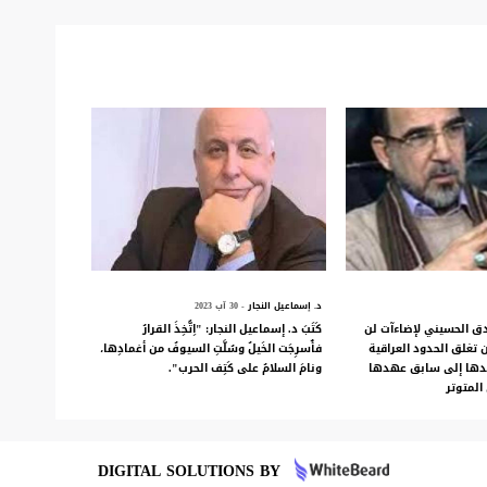
د. إسماعيل النجار
- 30 آب 2023
ق الحسيني لإضاءآت لن
كَتَبَ د. إسماعيل النجار: "اِتُّخِذَ القرارُ
 تغلق الحدود العراقية
فأُسرِجَت الخَيلُ وسُلَّتِ السيوفُ من أغمادِها،
يدها إلى سابق عهدها
ونامَ السلامُ على كَتِف الحرب".
المتوتر
DIGITAL SOLUTIONS BY