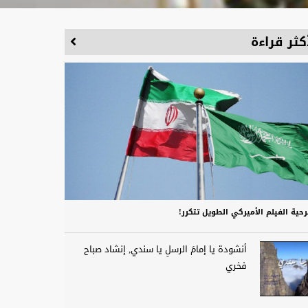
كثر قراءة
حية الفيلم الأميركي الطويل تتكرر!
أنشودة يا إمامَ الرسلِ يا سندي, إنشاد صباح
فخري