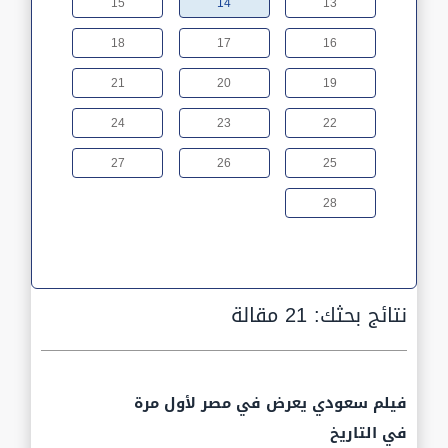
15
14
13
18
17
16
21
20
19
24
23
22
27
26
25
28
نتائج بحثك:
21 مقالة
فيلم سعودي يعرض في مصر لأول مرة
في التاريخ