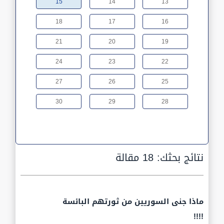
15
14
13
18
17
16
21
20
19
24
23
22
27
26
25
30
29
28
نتائج بحثك:
18 مقالة
ماذا جنى السوريين من ثورتهم البائسة
!!!!