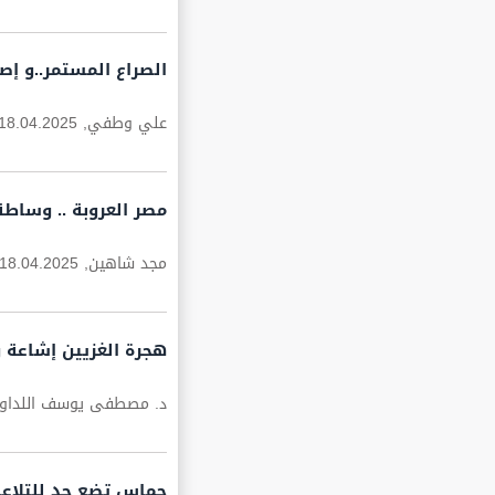
الصراع المستمر..و إص
علي وطفي,
18.04.2025
مصر العروبة .. وساطة
مجد شاهين,
18.04.2025
هجرة الغزيين إشاعة 
د. مصطفى يوسف اللداو
حماس تضع حد للتلاعب