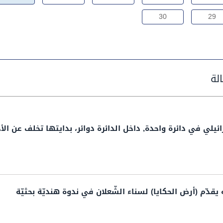
30
29
ئيلي في دائرة واحدة, داخل الدائرة دوائر، بدايتها تخلف عن ال
دّم (أرض الحكايا) لسناء الشّعلان في ندوة هنديّة بحثيّة