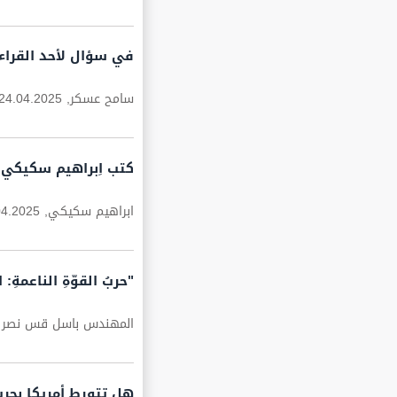
‏في سؤال لأحد القراء 
سامح عسكر,
24.04.2025
كتب اِبراهيم سكيكي: "ا
ابراهيم سكيكي,
04.2025
"حربُ القوّةِ الناعمة
المهندس باسل قس نصر ا
هل تتورط أمريكا بحرب