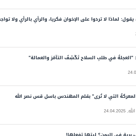
يقول: لماذا لا تردوا على الإخوان فكريا، والرأي بالرأي ولا توا
لعجلةُ في طلبِ السلاح تَكْشِفُ التآمُرَ والعمالة"
24.
ِ: المعركةُ التي لا تُرى" بقلم المهندس باسل قس نصر الله
لله,
24.04.2025
 برية في اليمن؟ ليتها تفعلها!