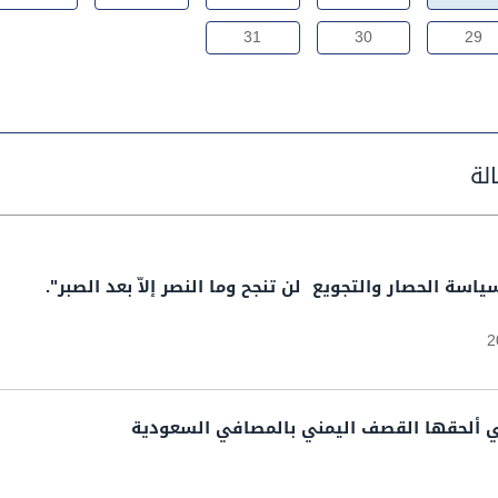
31
30
29
سة الحصار والتجويع لن تنجح وما النصر إلاّ بعد الصبر".
2
تي ألحقها القصف الیمني بالمصافي السعودية