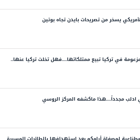
أمريكي يسخر من تصريحات بايدن تجاه بوتين
زعومة في تركيا تبيع ممتلكاتها....فهل تخلت تركيا عنها..
ادلب مجدداً....هذا ماكشفه المركز الروسي
صطناعية لمصفاة أرامكو بعد استهدافها بالطائرات المسيرة