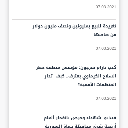
07.03.2021
تغريدة للبيع بمليونين ونصف مليون دولار
من صاحبها
07.03.2021
كتب نارام سرجون: مؤسس منظمة حظر
السلاح الكيماوي بعترف.. كبف تدار
المنظمات الأممية؟
07.03.2021
فيديو- شهداء وجرحى بانفجار ألغام
أرضية شرق محافظة حماة السورية