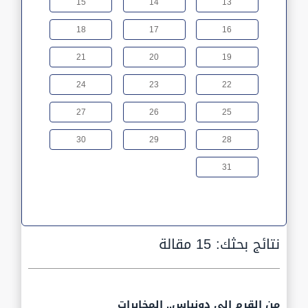
15
14
13
18
17
16
21
20
19
24
23
22
27
26
25
30
29
28
31
نتائج بحثك:
15 مقالة
من القرم إلى دونباس.. المخابرات