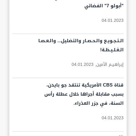
"أبولو 7" الفضائي
04.01.2023
الـتـجـويـع والـحـصـار والتضليل... والـعـصـا
الـغـلـيـظـة!
إبـراهـيـم الأمين,
04.01.2023
قناة CBS الأمريكية تنتقد جو بايدن،
بسبب مقابلة أجراها خلال عطلة رأس
السنة، في جزر العذراء.
04.01.2023