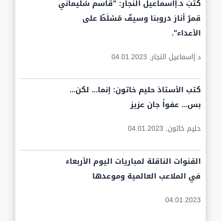
كَتَبَ د.إاسماعيل النجار: "قاسم سُليماني
قمرٌ أنارَ دروبنا وسيفٌ مُسْلَطٌ على
الأعداء".
د.إاسماعيل النجار,
04.01.2023
كتب الأستاذ حليم خاتون: إنما... لكن...
بس... عفواً جان عزيز
حليم خاتون,
04.01.2023
القنوات الناقلة لمباريات اليوم الأربعاء
في الملاعب العالمية وموعدها
04.01.2023