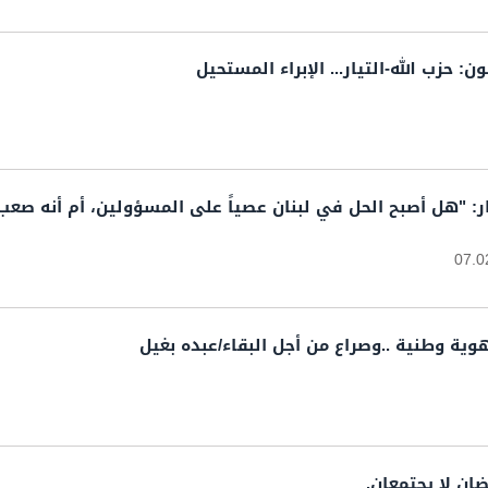
: حزب الله-التيار... الإبراء المستحيل
جار: "هل أصبح الحل في لبنان عصياً على المسؤولين، أم أنه صعب
07.0
ية وطنية ..وصراع من أجل البقاء/عبده بغيل
ضان لا يجتمعان.