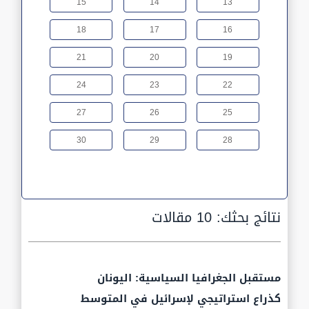
15
14
13
18
17
16
21
20
19
24
23
22
27
26
25
30
29
28
نتائج بحثك:
10 مقالات
مستقبل الجغرافيا السياسية: اليونان
كذراع استراتيجي لإسرائيل في المتوسط