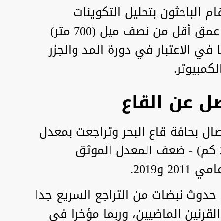
م الباحثون بتحليل التكوينات
الشبيهة بالضلع المغمورة على عمق أقل من نصف ميل (700 متر)
ي الاعتبار في دورة المد والجزر
كمبيوتر.
ل عن القاع
ال بحافة قاع البحر وتراجعت بمعدل
يزيد عن 1.3 ميل في السنة (2.1 كم) - ضعف المعدل الموثق
 و2019.
ى حدوث نبضات من التراجع السريع جدا
قرنين الماضيين، وربما مؤخرا في