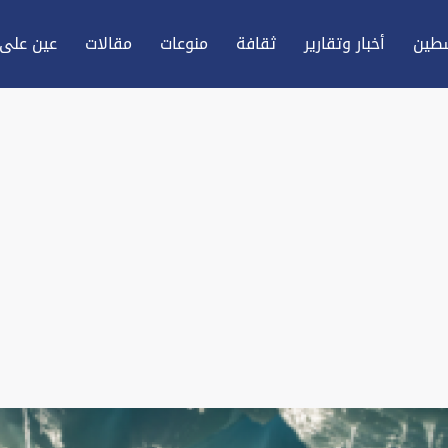
طين
أخبار وتقارير
ثقافة
منوعات
مقالات
عين علی 