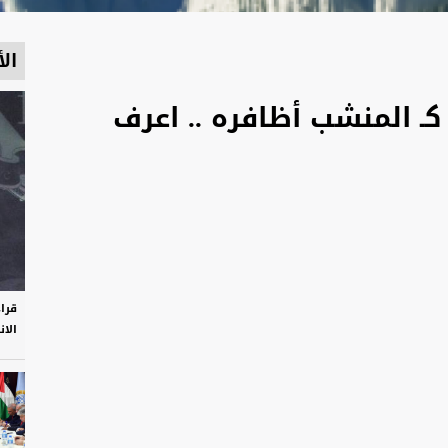
الأ
كـ المنشب أظافره .. اعرف
قرا
الان