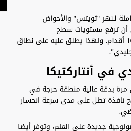
املة لـنهر "ثويتس" والأحواض
ن أن ترفع مستويات سطح
المحيط العالمي بما يصل إلى 10 أقدام. ولهذا يطلق عليه على نطاق
ليدي".
دي في أنتاركتيكا
 مرة بدقة عالية منطقة حرجة في
منح نافذة تطل على مدى سرعة انحسار
ضي.
ولوجية جديدة على العلم، وتوفر أيضا