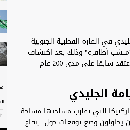
ليدي في القارة القطبية الجنوبية
"منشب أظافره" وذلك بعد اكتشاف
تراجعه بشكل أسرع مرتين مما اعتُقد سابقا على مدى 200 عام
هل
امة الجليدي
الب
تاركتيكا التي تقارب مساحتها مساحة
ين يحاولون وضع توقعات حول ارتفاع