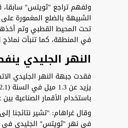
ولفهم تراجع "ثويتس" سابقا، قا
تحت المحيط القطبي وتم أخذها ف
في المنطقة، كما تنبأت نماذج ال
النهر الجليدي ينفص
فقدت جبهة النهر الجليدي الاتص
باستخدام الأقمار الصناعية بين عامي 2011
وقال غراهام: "تشير نتائجنا إل
في نهر "ثويتس" الجليدي في ال