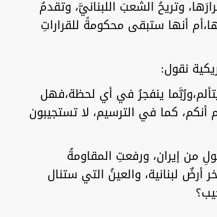
رَها، وتريحُ الشعبَ اللبنانيَّ، وتقدمُ
شها،أم أنها ستبقى محكومةً للقراراتِ
ريكية نقول:
لم،ورُبَّما ينفجرُ في أي لحظة،فهل
أم أنكم، كما في الترسيم، لا تستجيبون
يولِ من إيران، ورفعتِ المقاومةُ
ر أرضٌ لبنانية، والعينُ التي ستنال
يب؟