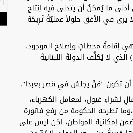
أدنى ما يُمكنُ أن يتدنّى فيه إنتاجُ
رى في الأفق حلولاً عمليّةً تُرِيحُهُ
هي إقامةُ محطاتٍ وإصلاحُ الموجود،
وتطويرُهُ بِنظامِ بي، أو، تي (bot) الذي لا يُكلِّفُ الدولةَ اللبنانيةَ
أن تكونَ "مَنْ يجلسُ في قصر بعبدا".
لمالِ لشراءِ فيول، لمعامل الكهرباء،
،وما تطرحه الحكومة من رفع فاتورة
 ضمن إمكانية المواطن، لكن ليس على