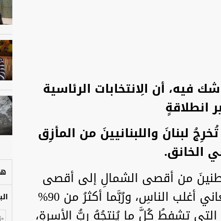
شك فيه، أن الِانتخابات الرئاسية
ر انطلاقةٍ
ِجُ لبنانَ واللبنانيينَ من المأزِق
شي الخانق.
هل
واطنينَ من أقصى الشمالِ إلى أقصى
الجنوب و معهم االبقاع، حيثُ يُعاني أغلب الناسِ، ورُبَّما أكثرُ من 90%
الب
تي تشفطُ كُلَّ ما يُنتجُهُ ربُّ الأسرةِ،