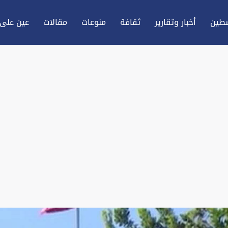
طين
أخبار وتقارير
ثقافة
منوعات
مقالات
عين علی 