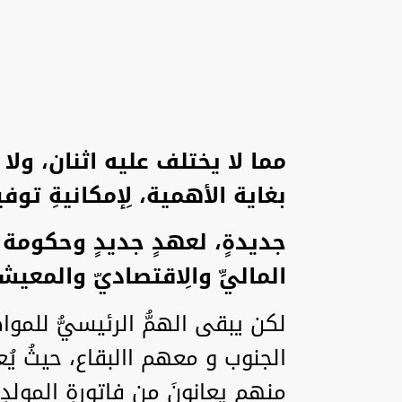
مما لا يختلف عليه اثنان، ولا 
بغاية الأهمية، لِإمكانيةِ توفي
جديدةٍ، لعهدٍ جديدٍ وحكومة تُخر
الماليِّ والِاقتصاديّ والمعي
لكن يبقى الهمُّ الرئيسيُّ للم
منهم يعانونَ من فاتورةِ المولدِ ال