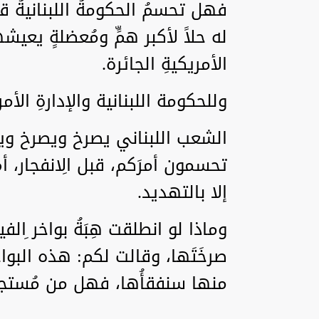
فهل تحسمُ الحكومةُ اللبنانيةُ قرا
له حلاً لأكبر همٍّ ومُعضلةٍ يعي
الأمريكيةِ الجائرة.
وللحكومة اللبنانية والإدارةِ الأم
الشعب اللبناني يصرخ ويصرخ ويتأ
تحسمون أمرَكم، قبل الِانفجار، 
إلا بالتهديد.
وماذا لو انطلقت هِبَةُ بواخر ِالف
صرخَتَها، وقالت لكم: هذه البواخ
منها سنفقأُها، فهل من مُستج