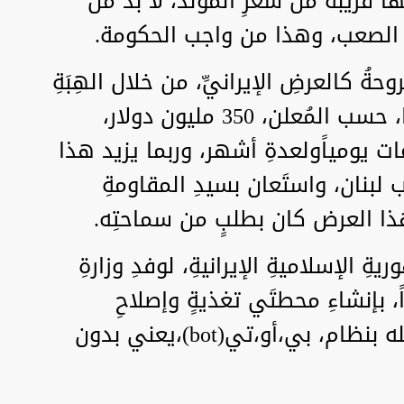
 قريبةً من سعرِ المولد، لا بُدّ من
 الصعب، وهذا من واجب الحكومة.
روحةُ كالعرضِ الإيرانيِّ، من خلال الهِبَةِ
المعروضة، والتي تفوق قيمتُها، حسب المُعلن، 350 مليون دولار،
لتغذية بها لحدودِ 8 ساعات يومياًولعدةِ أشهر، وربما يزيد هذا
بنان، واستَعان بسيدِ المقاومةِ
ُ هذا العرض كان بطلبٍ من سماحتِه.
ِ الإسلاميةِ الإيرانيةِ، لوفدِ وزارةِ
ً، بإنشاءِ محطتَي تغذيةٍ وإصلاحِ
وتطويرِ المحطات الموجودة، وكله بنظام، بي،أو،تي(bot)،يعني بدون