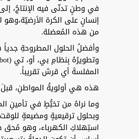
في وطنٍ تدنّى فيه الإنتاجُ، إلى 
إنسانٍ على الكرة الأرضيّة،وهو لا ي
من هذه المُعضلة.
وأفضلُ الحلول المطروحةِ جدياً 
المفلسةَ أي قرش تقريباً.
هذه هي أولويةُ المواطنِ، قبلَ 
وما نراهُ من تخبُّطٍ في تأمينِ ا
وبحلول ترقيعيةٍ ومضيعةٍ للوقت
استِهلاكِ الكهرباء، وهو مُحق