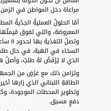
أساس أن تكون الدولةُ بتسعيرتِها
مراعاة دخل المواطن في الزمن
أمّا الحلولُ العمليةُ الجدّيةُ المط
وتصلُ ا
السخاء في الهبة، في حال طلب ل
الذي لا يُرْفَضُ لهُ طلبٌ، وأصل
وتزامن ذلك مع عَرْضٍ من الجمهورية
الطاقةِ اللبناني الذي زارها أخيرا
دفعٍ مسبق.