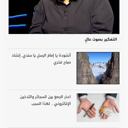
التفكير بصوت عالٍ
أنشودة يا إمامَ الرسلِ يا سندي, إنشاد
صباح فخري
احذر الجمع بين السجائر والتدخين
الإلكتروني .. لهذا السبب