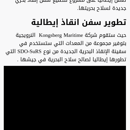
تعمل إيطاليا على مشروع لتصنيع سفن إنقاذ بحري
جديدة لسلاح بحريتها.
تطوير سفن انقاذ إيطالية
حيث ستقوم شركة Kongsberg Maritime النرويجية
بتوفير مجموعة من المعدات التي ستستخدم في
سفينة الإنقاذ البحرية الجديدة من نوع SDO-SuRS التي
تطورها إيطاليا لصالح سلاح البحرية في جيشها .