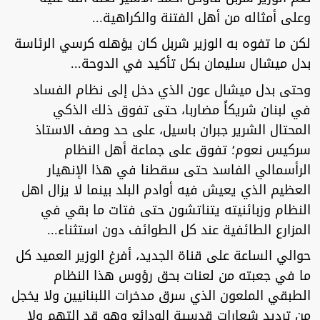
وعلى أمثاله من أهل الفتنة والكراهية...
لكن ما تفوه به الوزير شربل كان يؤهله كرسي الرئاسة
بدل ميشال سليمان بكل تأكيد في الدوحة...
وحتى بدل ميشال عون الذي دخل إلى نظام الفساد
في لبنان شريكاً مضاربا، حتى تفوق ذلك الذكي
المحتال الشرير جبران باسيل، على حد وصف الاستاذ
سركيس نعوم؛ تفوق على جماعة أهل النظام
الرأسمالي الفاسد حتى سقطنا في هذا الإنهيار
العظيم الذي يعيش فيه أوادم البلد بينما لا يزال اهل
النظام وزبائنيته يتناتشون حتى فتات ما بقي في
المزارع الطائفية عند كل الطوائف دون استثناء...
حوالي الساعة على قناة الجديد، أفرغ الوزير العميد كل
ما في جعبته من لعنات بحق رؤوس هذا النظام
الطبقي الملعون الذي سرق مدخرات اللبنانيين ولا يخجل
من ترديد شعارات قدسية الودائع وهو قد التهم ولا