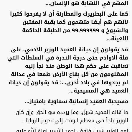
المهم في النهاية هو الإنسان...
كما على البطريرك والمطارنة أن لا يفرحوا كثيرا
لأنهم هم أيضا متهمون كما بقية المفتين
والشيوخ و ٩٩,٩٩٩٩٩٩ من الطبقة الحاكمة
اللعينة...
قد يقولون إن ديانة العميد الوزير الآدمي، على
قلة الاوادم حتى درجة الندرة في السلطات التي
تعاقبت على حكم هذا الوطن منذ لجأ إليه
المظلومون من كل بقاع الأرض طمعا في عدالة
لم يجدوها في بلاد أخرى...؛ قد يقولون إن ديانة
العميد هي المسيحية...
مسيحية العميد إنسانية سماوية بامتياز...
ما قاله العميد شربل، وما يردده هو الحق وإن كان
الوزير يلجأ في معظم الوقت إلى تدوير الزوايا...
نعم الوزير شربل فاوض احمد الأسير لعنة الله عليه