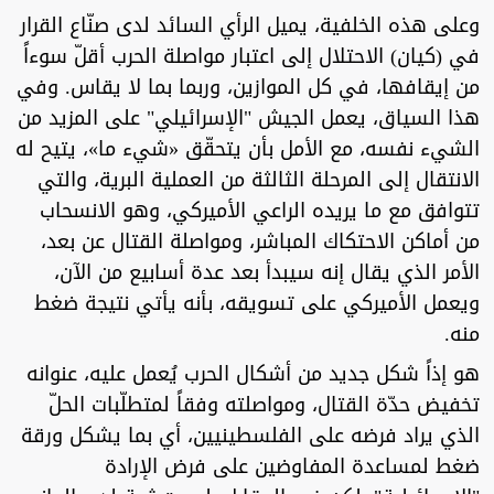
وعلى هذه الخلفية، يميل الرأي السائد لدى صنّاع القرار
في (كيان) الاحتلال إلى اعتبار مواصلة الحرب أقلّ سوءاً
من إيقافها، في كل الموازين، وربما بما لا يقاس. وفي
هذا السياق، يعمل الجيش "الإسرائيلي" على المزيد من
الشيء نفسه، مع الأمل بأن يتحقّق «شيء ما»، يتيح له
الانتقال إلى المرحلة الثالثة من العملية البرية، والتي
تتوافق مع ما يريده الراعي الأميركي، وهو الانسحاب
من أماكن الاحتكاك المباشر، ومواصلة القتال عن بعد،
الأمر الذي يقال إنه سيبدأ بعد عدة أسابيع من الآن،
ويعمل الأميركي على تسويقه، بأنه يأتي نتيجة ضغط
منه.
هو إذاً شكل جديد من أشكال الحرب يُعمل عليه، عنوانه
تخفيض حدّة القتال، ومواصلته وفقاً لمتطلّبات الحلّ
الذي يراد فرضه على الفلسطينيين، أي بما يشكل ورقة
ضغط لمساعدة المفاوضين على فرض الإرادة