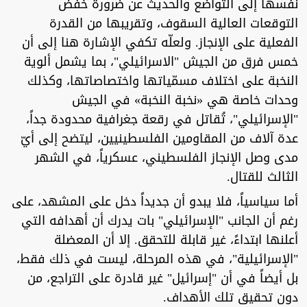
نفسها إلى التواضع والحديث عن ضرورة خفض
التوقعات العالية السقوف، وتقريبها من القدرة
الفعلية على الإنجاز. ولعلّه تكفي الإشارة هنا إلى أن
خمس فرق من الجيش "الاسرائيلي"، بما يشمل ألوية
النخبة على اختلاف مسمّياتها واختصاصاتها، وكذلك
وحدات خاصة هي «نخبة النخبة» في الجيش
"الإسرائيلي"، تُقاتل في رقعة جغرافية محدودة جداً،
عدة آلاف من المقاومين الفلسطينيين، ليتضح إلى أيّ
مدى وصل الإنجاز الفلسطيني، عسكرياً، في الشهر
الثالث للقتال.
أما سياسياً، فلا يبدو أن جديداً دخل على المشهد، على
رغم أن الجانب "الإسرائيلي" بات يدرك أن أهدافه التي
أعلنها ابتداءً، غير قابلة للتحقق. إلا أن المعضلة
"الإسرائيلية"، في هذه المرحلة، ليست في ذلك فقط،
بل أيضاً في أن "إسرائيل" غير قادرة على التراجع، من
دون تحقيق تلك الأهداف.