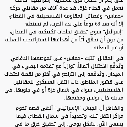
على رغم أن خمس فرق عسكرية "إسرائيلية" كاملة
تعمل في قطاع غزة، ضد عدة آلاف من مقاتلي حركة
«حماس» وفصائل المقاومة الفلسطينية في القطاع،
إلا أنه بعد 68 يوماً على بدء الحرب، لم تستطع
"إسرائيل" سوى تحقيق نجاحات تكتيكية في الميدان،
من دون أن تحقّق أيّاً من أهدافها الاستراتيجية المعلنة
أو غير المعلنة.
في المقابل، تثبُت «حماس» على تموضعها الدفاعي،
وتُدفِّع الاحتلال أثماناً، توازياً مع تقدّمه البطيء في
الميدان، وتَدفَعه إلى التراجع في أكثر من نقطة احتكاك
على قشور المناطق ذات الثقل العسكري للمقاتلين
الفلسطينيين، سواء في شمال غزة أو في جنوبها، في
مدينة خان يونس ومخيمها.
والظاهر أن الجيش "الإسرائيلي" أنهى قضم تخوم
مراكز الثقل تلك، وتحديداً في شمال القطاع، فيما
يسعى الآن، بشكل يومي، إلى تحقيق خرق ما في