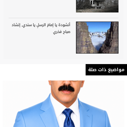
أنشودة يا إمامَ الرسلِ يا سندي, إنشاد
صباح فخري
مواضيع ذات صلة