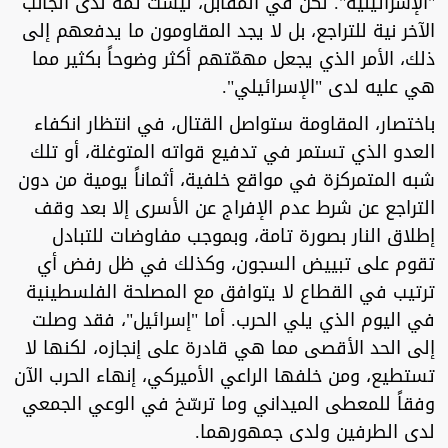
"الإسرائيلية". لكن في المقابل، ليست ثمة لدى الجانب
الآخر نية للتراجع، بل لا يجد المقاومون ما يدفعهم إلى
ذلك، الأمر الذي يجعل مهمّتهم أكثر وضوحاً بكثير مما
هي عليه لدى "الإسرائيلي".
باختصار، المقاومة ستواصل القتال، في انتظار انكفاء
العدو الذي تستمر في تدفيع قواته المتوغلة، أو تلك
شبه المتمركزة في مواقع خلفية، أثماناً يومية من دون
التراجع عن شرط عدم الإفراج عن الأسرى إلا بعد وقف
إطلاق النار بصورة تامة، وبموجب مفاوضات للتبادل
تقوم على تبييض السجون، وكذلك في ظل رفض أي
ترتيب في القطاع لا يتوافق مع المصلحة الفلسطينية
في اليوم الذي يلي الحرب. أما "إسرائيل"، فقد وصلت
إلى الحد الأقصى مما هي قادرة على إنجازه، لكنها لا
تستطيع، ومن خلفها الراعي الأميركي، إنهاء الحرب الآن
وفقاً للمعطى الميداني وما ترسّخ في الوعي الجمعي
لدى الطرفين ولدى جمهورهما.