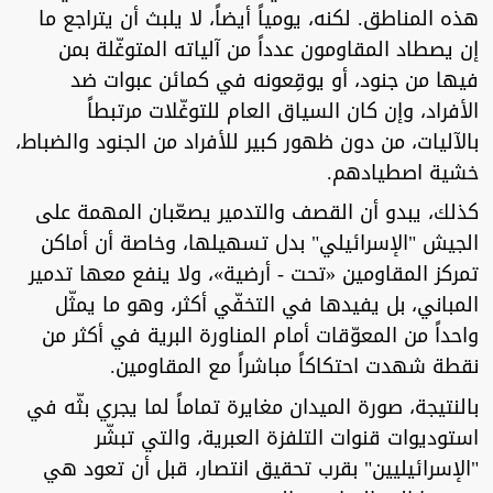
هذه المناطق. لكنه، يومياً أيضاً، لا يلبث أن يتراجع ما
إن يصطاد المقاومون عدداً من آلياته المتوغّلة بمن
فيها من جنود، أو يوقِعونه في كمائن عبوات ضد
الأفراد، وإن كان السياق العام للتوغّلات مرتبطاً
بالآليات، من دون ظهور كبير للأفراد من الجنود والضباط،
خشية اصطيادهم.
كذلك، يبدو أن القصف والتدمير يصعّبان المهمة على
الجيش "الإسرائيلي" بدل تسهيلها، وخاصة أن أماكن
تمركز المقاومين «تحت - أرضية»، ولا ينفع معها تدمير
المباني، بل يفيدها في التخفّي أكثر، وهو ما يمثّل
واحداً من المعوّقات أمام المناورة البرية في أكثر من
نقطة شهدت احتكاكاً مباشراً مع المقاومين.
بالنتيجة، صورة الميدان مغايرة تماماً لما يجري بثّه في
استوديوات قنوات التلفزة العبرية، والتي تبشّر
"الإسرائيليين" بقرب تحقيق انتصار، قبل أن تعود هي