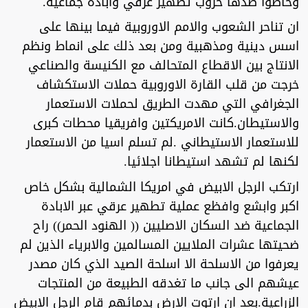
وخاضوا ضدها حروب تطهير عرقي وابادة جماعية.
ان تناحر الشعوب والامم الاوروبية فيما بينها على
اسس دينية ومذهبية ومن بعد ذلك على انماط ونظم
الانتاج بين الاقطاع المتحالف مع الكنيسة والصناعي
خرجت من قلب القارة الاوروبية حملات الاستكشاف
الجغرافي التي مهدت الطريق لحملات الاستعمار
والاستيطان.كانت الامريكتين وافريقيا محطات كبرى
للاستعمار الاستيطاني .لم تسلم اسيا من الاستعمار
لكنها لم تشهد استيطانا اجلائيا.
ارتكب الرجل الابيض في امريكا الشمالية بشكل خاص
اكبر وابشع وافظع عملية تطهير عرقي عبر الابادة
الجماعية ضد السكان الاصليين (( الهنود الحمر)) راح
ضحيتها عشرات الملايين المسالمين والابرياء الذين لم
يعرفوا من الاسلحة الا اسلحة الصيد الذي كان مصدر
عيشهم الى جانب ما تغدقه الطبيعة من المنتجات
الزراعية.بعد ان ارتوت الارض بدمائهم قام الرجل الابيض