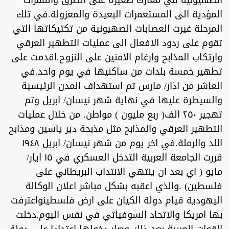
الصهيونية في معارك صغيرة على الطرق والممرات
المؤدية الى المستعمرات البعيدة والمعزولة.في تلك
المرحلة غيرت العصابات الصهيونية من تكتيكاتها التي
تقوم على ردود الافعال الى عمليات التطهير العرقي
وارتكاب المذابح وارغام الامنين على النزوح.اقدمت على
تطهير خمسة بلدات من ساكنيها في يوم واحد.في
العاشر من اذار/ مارس تم استهداف المدن الرئيسية
والسيطرة عليها في نهاية شهر نيسان/ ابريل وتم
تهجير ٢٥٠ الف( ربع مليون ) مواطن. من خلال عمليات
التطهير العرقي والمذابح مثل مذبحة دير ياسين ومذابح
اللد والرملة.في اخر يوم من شهر نيسان/ ابريل ١٩٤٨
قررت الجامعة العربية التدخل العسكري في ١٥ ايار/
مايو ( اي بعد ان ينتهي الانتداب البريطاني على
فلسطين) .والذي اعقبه بشكل مباشر اعلان الوكالة
اليهودية قيام دولة الكيان على ارض فلسطينواعترفت
بها امريكا والاتحاد السوفياتي في نفس اليوم.دخلت