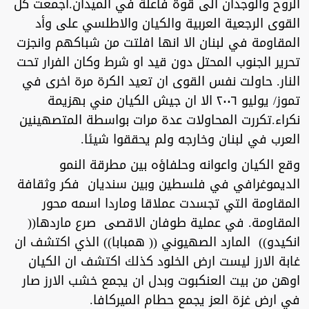
الروح والوجدان الى قوة فاعلة في الميدان.اجمعت كل
القوى الرجعية العربية والكيان والاطلسي على وأد
المقاومة في لبنان الا انها افلتت من شباكهم وانجزت
تحرير الجنوب المحتل دون قيد او شرط وكان الفرار تحت
النار. حاولت نفس القوى ان تعيد الكرة مرة اخرى في
تموز/ يوليو ٢٠٠٦ الا ان جيش الكيان مني بهزيمة
نكراء.تكررت المحاولات عدة مرات بواسطة المتصهينين
العرب في لبنان وخارجه ولم يحققوا شيئا.
وقع الكيان واعوانه وحلفاؤه بين مطرقة النمو
الديموغرافي في فلسطين وبين سنديان فكر وثقافة
المقاومة التي تجسدت عملاقا وماردا اسمه محور
المقاومة. في عملية طوفان الاقصى صرع ماردها((
انكيدو)) المارد الصهيوني (( همبابا)) الذي اكتشف ان
غابة الارز ليست ارض الخلود كذلك اكتشف ان الكيان
اوهن من بيت العنكبوت وبدل ان يجمع خشب الارز صار
في ارض غزة العز يجمع حطام الميركافا.