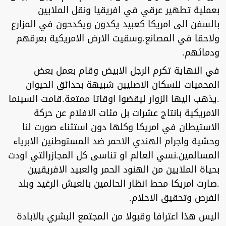
بعملية تطهير عرقي في افريقيا ونقل الملايين
بالسفن الى امريكا كعبيد يكدون ويكدحون في المزارع
ولاحقا في المصانع.وسقيت الارض الامريكية بعرقهم
ودمائهم.
في النهاية تكرم الرجل الابيض وقام بعمل بعض
المحميات للسكان الاصليين شبيهة بحدائق الحيوان
.يذهب اليها الزوار ليقضوا اوقاتا ممتعة.قامت السينما
الامريكية بانتاج عشرات بل مئات الافلام عن حركة
الاستيطان في امريكا وكلها دون استثناء صورت لنا
وحشية واجرام الهندي الاحمر ضد المستوطنين الابرياء
المسالمين.نسي العالم او تناسى كل المجازرالتي اودت
بحياة الملايين من الهنود الحمر والعبيد الافريقيين
.صارت امريكا محط انظار الحالمين بالعيش الرغيد وبلد
الفرص وتحقيق الاحلام.
اليس هذا اعترافا وقبولا من المجتمع البشري بالابادة