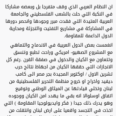
ان النظام العربي الذي وقف متفرجا بل وبعضه مشاركا
في النكبة التي حلت بالشعب الفلسطيني والجامعة
العربية العتيدة التي فقدت مبرر وجودها وانحصر دورها
في المشاركة في مشاريع التفتيت والتجزئة ومحاربة
الدول الداعمة للمقاومة.
انغمست بعض الدول العربية في الاندماج والتماهي
مع المشروع الصهيو- امريكي وراحت تطبع وتنسق
وتتعاون مع الكيان والدخول في صفقة القرن .رغم كل
الانجازات التي حققها الكيان من اجهاظ نتائج حرب
تشرين الاول / اوكتوبر المجيدة بجر مصر الى كامب
ديفيد واخراج او خروج منظمة التحرير الفلسطينية من
لبنان وتخلي قيادتها عن الميثاق الوطني وتوقيع
اتفاق اوسلوالا انه بقي ما يهدد امن الكيان ووجوده
وهو يدرك ذلك جيدا ( فكر وايديولوجيا المقاومة ) التي
اخذت في التجسد واقعيا على ارض لبنان وانتقلت من