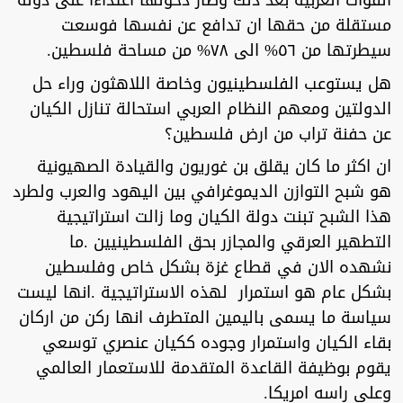
القوات العربية بعد ذلك وصار دخولها اعتداءا على دولة
مستقلة من حقها ان تدافع عن نفسها فوسعت
سيطرتها من ٥٦% الى ٧٨% من مساحة فلسطين.
هل يستوعب الفلسطينيون وخاصة اللاهثون وراء حل
الدولتين ومعهم النظام العربي استحالة تنازل الكيان
عن حفنة تراب من ارض فلسطين؟
ان اكثر ما كان يقلق بن غوريون والقيادة الصهيونية
هو شبح التوازن الديموغرافي بين اليهود والعرب ولطرد
هذا الشبح تبنت دولة الكيان وما زالت استراتيجية
التطهير العرقي والمجازر بحق الفلسطينيين .ما
نشهده الان في قطاع غزة بشكل خاص وفلسطين
بشكل عام هو استمرار لهذه الاستراتيجية .انها ليست
سياسة ما يسمى باليمين المتطرف انها ركن من اركان
بقاء الكيان واستمرار وجوده ككيان عنصري توسعي
يقوم بوظيفة القاعدة المتقدمة للاستعمار العالمي
وعلى راسه امريكا.