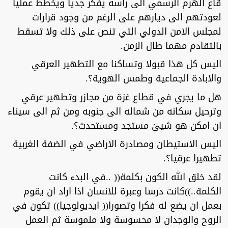
قاع الهرم الرسمي الى راسه يفكر جديا ويخطط عمليا
لعودتهم الى ديارهم على الرغم من وجود قرارات
لمجلس الامن الدولي التي تنص على ذلك ولا تسقط
بالتقادم مهما طال الزمن.
اليس كل هذا قبولا وتساكنا مع التطهير العرقي
والابادة الجماعية وطمس الهوية؟.
هل ما يجري في قطاع غزة من مجازر وتطهير عرقي
وترحيل سكانه من شماله الى جنوبه ومن ثم الى سيناء
ان امكن هو شيئ مستجد ومستحدث؟.
اليس الاستيطان ومصادرة الاراضي في الضفة الغربية
تطهيرا عرقيا؟.
لقد خلق الله الكون بكلمة(( ..في البدء كانت
الكلمة..))كانت درسا وعبرة للانسان اذا اراد ان يقوم
بعمل ان يضع له فكرا وتصورا(( ايديولوجيا)) تكون في
الروح والوجدان لا محسوسة ولا ملموسة ثم العمل