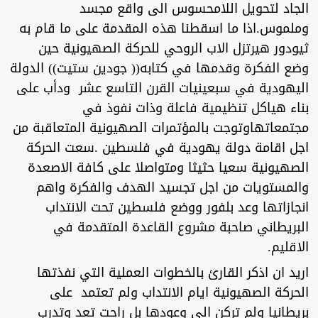
الجاد لتحويل اللامحسوس الى واقع مجسد
وملموس.اذا ما اسقطنا هذه المقدمة على ما قام به
ثيودور هيرتزل الاب الروحي للحركة الصهيونية حين
وضع الفكرة وقدمها في كتابه(( جودين ستيت)) الدولة
اليهودية في سبعينيات القرن التاسع عشر ودأب على
بناء هياكل تنظيمية فاعلة وذات نفوذ في
مجتمعاتهاوتوجت بالمؤتمرات الصهيونية المتعاقبة من
اجل اقامة دولة يهودية في فلسطين .سعت الحركة
الصهيونية سعيا حثيثا ومتواصلا على كافة الاصعدة
والمستويات من اجل تجسيد الهدف والفكرة واهم
انجازاتها وعد بلفور ووضع فلسطين تحت الانتداب
البريطاني صاحبة مشروع القاعدة المتقدمة في
الاقليم.
اريد ان اذكر القارئ بالخطوات العملية التي نفذتها
الحركة الصهيونية ايام الانتداب ولم تعتمد على
بريطانيا ولم تركن الى وعودها بل راحت تعد وتدرب