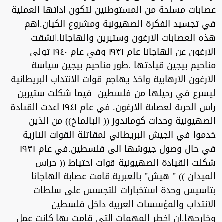
عصابات مسلحة من المستوطنين لتكون اداتها العملية
في تجسيد الفكرة الصهيونية ومشروع الكيان.اهم
هذه العصابات الارغون وستيرين والهاجانا.انشقت
الارغون عن الهاجانا عام ١٩٣١ وفي عام ١٩٤٠ تولى
مناحيم بيجين قيادتها .طور مناحيم بيجين سياسة
الارغون الارهابية واخذ يهاجم قوات الانتداب البريطانية
ليسرع في رحيلها من فلسطين فيما شكلت ستيرين
راس الحربة لعصابة الارغون. في عام ١٩٤١ اعدت القيادة
الصهيونية وحدات كوماندوز (( البالماخ)) من الذين
خدموا في الجيش البريطاني لمقاتلة القوات النازية
في حال وصول جيوشها الى فلسطين.في عام ١٩٣١
شكلت القيادة الصهيونية قوات احتياط (( حراس
الميدان )) " هيش" بالعبرية.قامت عصابة الهاجانا
بتاسيس وحدة استخبارات للتجسس على سلطات
الانتداب والمؤسسات العربية داخل فلسطين
وخارجها.ان اخطر المهمات التي قامت بها كانت عمل