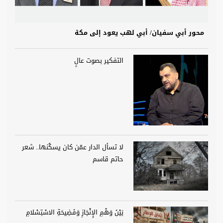
محور أبي سفيان/ أبي لهب يعود إلى مكة
التفكير بصوت عالٍ
لا تسأل الدار عمّن كان يسكُنها.. شعر
حاتم قاسم
بَيْنَ وَهْمِ الإِنْجَازِ وَفَضِيحَةِ الاسْتِسْلامِ