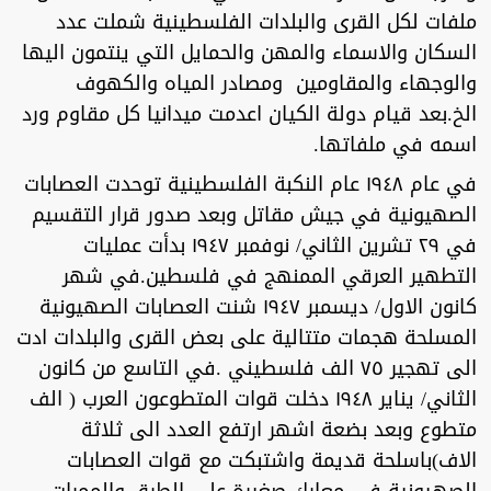
ملفات لكل القرى والبلدات الفلسطينية شملت عدد
السكان والاسماء والمهن والحمايل التي ينتمون اليها
والوجهاء والمقاومين ومصادر المياه والكهوف
الخ.بعد قيام دولة الكيان اعدمت ميدانيا كل مقاوم ورد
اسمه في ملفاتها.
في عام ١٩٤٨ عام النكبة الفلسطينية توحدت العصابات
الصهيونية في جيش مقاتل وبعد صدور قرار التقسيم
في ٢٩ تشرين الثاني/ نوفمبر ١٩٤٧ بدأت عمليات
التطهير العرقي الممنهج في فلسطين.في شهر
كانون الاول/ ديسمبر ١٩٤٧ شنت العصابات الصهيونية
المسلحة هجمات متتالية على بعض القرى والبلدات ادت
الى تهجير ٧٥ الف فلسطيني .في التاسع من كانون
الثاني/ يناير ١٩٤٨ دخلت قوات المتطوعون العرب ( الف
متطوع وبعد بضعة اشهر ارتفع العدد الى ثلاثة
الاف)باسلحة قديمة واشتبكت مع قوات العصابات