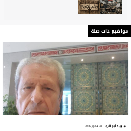
مواضيع ذات صلة
م. زياد أبو الرجا
- 28 تموز 2026