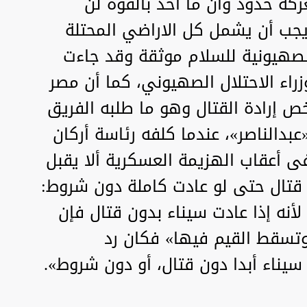
كة حدود وأن ما أخذ بالقوة لن
 يجب أن يشمل كل الاراضي المحتلة
عروض الصهيونية للسلام موثقة وقد جاءت
راء الاحتلال الصهيوني، كما أن مصر
 إرادة القتال وهو ما طلبه الفريق
بدالناصر»، عندما كلفه رئاسة أركان
ى أعقاب الهزيمة العسكرية ألا يقبل
 قتال حتى لو عادت كاملة دون شروط:
 لأنه إذا عادت سيناء بدون قتال فإن
 وتسقط القيم فيها» فكان رد
 سيناء أبدا دون قتال، أو دون شروط».