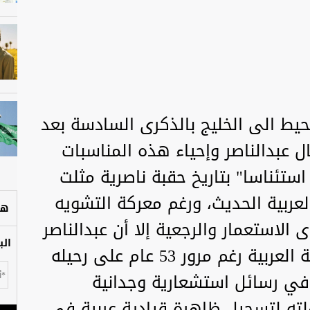
حيط الى الخليج بالذكرى السادسة بعد
ال عبدالناصر وإحياء هذه المناسبات
استئناسا" بتاريخ حقبة ناصرية مثلت
لعربية الحديث، ورغم معركة التشويه
هل
ى الاستعمار والرجعية إلا أن عبدالناصر
الب
ظل حاضرا في جميع قضايا الأمة العربية رغم مرور 53 عام على رحيله
في رسائل استشعارية وجدانية
هلته لتسجيل ظاهرة قيادية عربية في