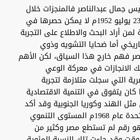
يس جمال عبدالناصر فالمنجزات خلال
18 عام من وجوده كزعيم لثورة 23 يوليو 1952م لا يمكن حصرها في
من أراد البحث والاطلاع على التجربة
تاريخي أما ضحايا التشويه وذوي
اصر فهم خارج هذا السياق، لكن الأهم
 الانجازات في معركة الوعي
رية التي سجلت متلازمة لتجربة
 كان يتفوق في التنمية الاقتصادية
ثل الهند وكوريا الجنوبية وقد أكد
تقرير التنمية البشرية للأمم المتحدة عام 1968م المستوى التنموي
 لمصر والذي بلغ 7% وهو رقم لم تستطع مصر وكثير من
وقت وقد جاءت تلك النسبة المئوية