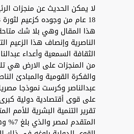
لا يمكن الحديث عن منجزات الرئ
هذا المقال وهي بلا شك متاحة ل
الناصرية وإنصاف هذا الزعيم ال
الثقافة السمعية وأعداء عبدالن
من المنجزات على الارض هي تلك
والفكرة القومية والمبادئ الناص
عبدالناصر وكرست نموذجا مصريا
على قوى أقتصادية دولية كبرى م
المتقدم
القوى الدولية بلوغه في ذلك ال