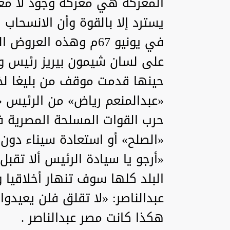
المعركة هي معركة وجود لا معر
يسترد إلا بالقوة وأن الانسحاب
في يونيو 67م وهذه ال
على لسان شيمون بيريز رئيس وز
حينها قدمت موقف من بليغا لخص
«عبدالمنعم رياض» من الرئيس «ع
حرب القوات المسلحة المصرية ف
«الصلح» أو استعادة سيناء دون
«أرجو يا سيادة الرئيس ألا تقبل
البلد كلها سوف تنهار أخلاقيا
عبدالناصر: «لا تقلق فلن يعيدوا
هكذا كانت مصر عبدالناصر .