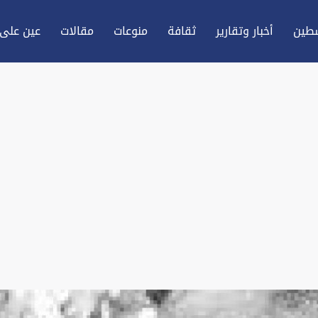
طين
أخبار وتقارير
ثقافة
منوعات
مقالات
عين علی 