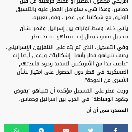
أمريكي مجهول المصير أو محتجز كرهينة من قبل
حماس. وهذا شيء سنواصل العمل عليه بالتنسيق
الوثيق مع شركائنا في قطر"، وفق تعبيره.
يأتي ذلك، وسط توترات بين إسرائيل وقطر بشأن
تسجيل مسرب يقال إنه لنتنياهو ينتقد قطر.
وفي التسجيل، الذي تم بثه على التلفزيون الإسرائيلي،
يصف نتنياهو قطر بأنها "إشكالية"، ويقول أيضا إنه
"غاضب جدا من الأمريكيين لتمديد وجود قاعدتهم
العسكرية في قطر دون الحصول على امتياز بشأن
الأسرى من الدوحة".
وردت قطر على التسجيل مؤكدة أن نتنياهو "يقوض
جهود الوساطة" في الحرب بين إسرائيل وحماس.
المصدر: سي أن أن