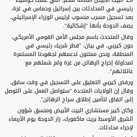
أكد البيت الأبيض امتنانه لقطر، التي عملت كوسيط
رئيسي في المحادثات بين إسرائيل وحماس في غزة،
بعد تسجيل مسرب منسوب لرئيس الوزراء الإسرائيلي،
يصف الدوحة بأنها "إشكالية".
وقال المتحدث باسم مجلس الأمن القومي الأمريكي،
جون كيربي، في بيان: "قطر شريك رئيسي في
المنطقة، ونحن ممتنون لدعمهم لجهودنا المستمرة
لمحاولة إخراج الرهائن من غزة ولم شملهم مع
عائلاتهم".
ورفض كيربي التعليق على التسجيل في وقت سابق،
وقال إن الولايات المتحدة "ستواصل العمل على التوصل
إلى اتفاق لتأمين إطلاق سراح الرهائن".
وكان كبير مستشاري البيت الأبيض ومنسق شؤون
الشرق الأوسط بريت ماكغورك، زار الدوحة يوم الأربعاء
لإجراء محادثات.