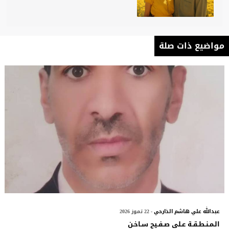
مواضيع ذات صلة
عبدالله علي هاشم الذارحي
- 22 تموز 2026
الـمـنـطـقـة عـلى صـفـيح سـاخـن