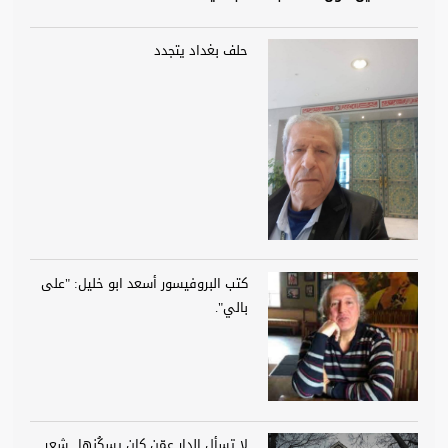
حلف بغداد يتجدد
كتب البروفيسور أسعد ابو خليل: "على
بالي".
لا تسأل الدار عمّن كان يسكُنها.. شعر