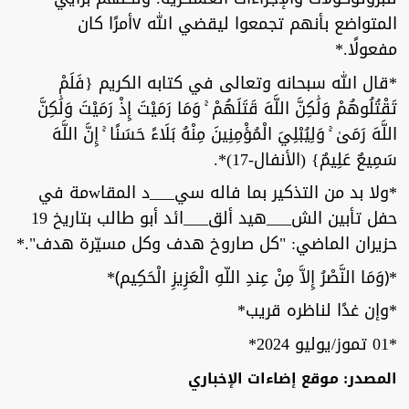
المتواضع بأنهم تجمعوا ليقضي الله ٧أمرًا كان
مفعولًا.*
*قال الله سبحانه وتعالى في كتابه الكريم {فَلَمْ
تَقْتُلُوهُمْ وَلَٰكِنَّ اللَّهَ قَتَلَهُمْ ۚ وَمَا رَمَيْتَ إِذْ رَمَيْتَ وَلَٰكِنَّ
اللَّهَ رَمَىٰ ۚ وَلِيُبْلِيَ الْمُؤْمِنِينَ مِنْهُ بَلَاءً حَسَنًا ۚ إِنَّ اللَّهَ
سَمِيعٌ عَلِيمٌ} (الأنفال-17)*.
*ولا بد من التذكير بما فاله سي___د المقاwمة في
حفل تأبين الش___هيد ألق___ائد أبو طالب بتاريخ 19
حزيران الماضي: "كل صاروخ هدف وكل مسيّرة هدف".*
*﴿وَمَا النَّصْرُ إِلاَّ مِنْ عِندِ اللّهِ الْعَزِيزِ الْحَكِيم﴾‏*
*وإن غدًا لناظره قريب*
*01 تموز/يوليو 2024*
المصدر: موقع إضاءات الإخباري