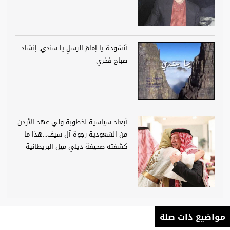
أنشودة يا إمامَ الرسلِ يا سندي, إنشاد
صباح فخري
أبعاد سياسية لخطوبة ولي عهد الأردن
من السَعودية رجوة آل سيف...هذا ما
كشفته صحيفة ديلي ميل البريطانية
مواضيع ذات صلة