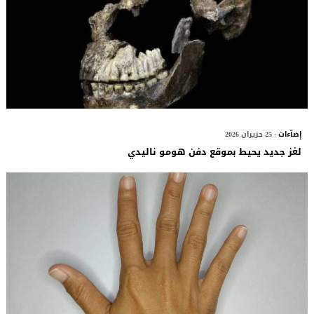
إضآءات
- 25 حزيران 2026
لغز جديد يحيط بموقع دفن هومو ناليدي