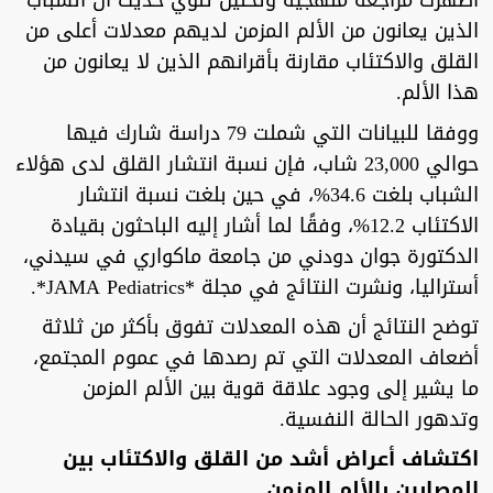
أظهرت مراجعة منهجية وتحليل تلوي حديث أن الشباب
الذين يعانون من الألم المزمن لديهم معدلات أعلى من
القلق والاكتئاب مقارنة بأقرانهم الذين لا يعانون من
هذا الألم.
ووفقا للبيانات التي شملت 79 دراسة شارك فيها
حوالي 23,000 شاب، فإن نسبة انتشار القلق لدى هؤلاء
الشباب بلغت 34.6%، في حين بلغت نسبة انتشار
الاكتئاب 12.2%، وفقًا لما أشار إليه الباحثون بقيادة
الدكتورة جوان دودني من جامعة ماكواري في سيدني،
أستراليا، ونشرت النتائج في مجلة *JAMA Pediatrics*.
توضح النتائج أن هذه المعدلات تفوق بأكثر من ثلاثة
أضعاف المعدلات التي تم رصدها في عموم المجتمع،
ما يشير إلى وجود علاقة قوية بين الألم المزمن
وتدهور الحالة النفسية.
اكتشاف أعراض أشد من القلق والاكتئاب بين
المصابين بالألم المزمن