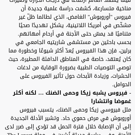
فيما يشهد العالم ارتفاعا في درجات الحرارة وتغيرات
مناخية متسارعة، كشفت دراسة علمية جديدة أن
فيروس "أوروبوش" الغامض، الذي لطالما ظلّ غير
مشخّص في أمريكا اللاتينية، يشكل تهديدًا صحيًا
متناميًا قد يمسّ حتى الأجنة في أرحام أمهاتهم.
بحسب باحثين من مستشفى شاريتيه الجامعي في
برلين، فإن هذا الفيروس يُعدّ أكثر شيوعًا وخطورة مما
كان يُعتقد، خاصة في المناطق الدافئة المطيرة، حيث
توصي التوصيات الطبية بضرورة الوقاية من لدغات
الحشرات، وزيادة الأبحاث حول تأثير الفيروس على
الحوامل.
- فيروس يشبه زيكا وحمى الضنك … لكنه أكثر
غموضا وانتشارا
مثل فيروسي زيكا وحمى الضنك، يتسبب فيروس
أوروبوش في مرض حموي حاد. وتشير الأدلة الجديدة
إلى أن الإصابة خلال فترة الحمل قد تؤدي إلى ضرر لدى