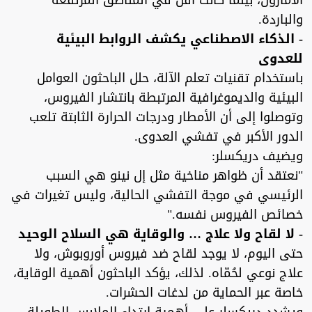
الأمازون، بينما كانت أقل في المناطق المرتفعة
والباردة.
- الذكاء الاصطناعي يكشف الروابط البيئية
للعدوى
باستخدام تقنيات تعلم الآلة، حلل الباحثون العوامل
البيئية والديموغرافية المرتبطة بانتشار الفيروس،
وتوصلوا إلى أن الأمطار ودرجات الحرارة الثابتة تلعب
الدور الأكبر في تفشي العدوى.
ويضيف دريكسلر:
"نعتقد أن ظواهر مناخية مثل إل نينو هي السبب
الرئيسي في موجة التفشي الحالية، وليس تغيرات في
خصائص الفيروس نفسه."
- لا لقاح ولا علاج … والوقاية هي السلاح الوحيد
حتى اليوم، لا يوجد لقاح ضد فيروس أوروبوش، ولا
علاج نوعي لحُمّاه. لذلك، يؤكد الباحثون أهمية الوقاية،
خاصة عبر الحماية من لدغات الحشرات.