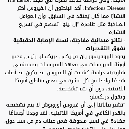
الأجنة. وفي دراسة حديثة نُشرت في مجلة The Lancet
Infectious Diseases، أكد الباحثون أن الفيروس أكثر
انتشارًا مما كان يُعتقد في السابق، وأن العوامل
المناخية مثل ظاهرة "إل نينو" تسهم في تسريع
انتشاره.
- نتائج ميدانية مفاجئة: نسبة الإصابة الحقيقية
تفوق التقديرات
يقود البروفيسور يان فيليكس دريكسلر، رئيس مختبر
أوبئة الفيروسات في معهد الفيروسات بمستشفى
شاريتيه، دراسة كشفت أن الفيروس قد يكون قد أصاب
شخصًا واحدا من كل عشرة في بعض مناطق أمريكا
اللاتينية، دون أن يتم تشخيصه.
ويقول دريكسلر:
"تشير بياناتنا إلى أن فيروس أوروبوش لا يتم تشخيصه
بالقدر الكافي في أمريكا اللاتينية. لقد وجدنا أجسامًا
مضادة في نسب ملحوظة ضمن عينات دم من ست دول،