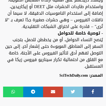
ويشدد دريكسلر على أهمية ارتداء الملابس الطويلة،
واستخدام طاردات الحشرات مثل DEET أو إيكاريدين،
إضافة إلى استخدام الناموسيات الدقيقة، لا سيما أن
ناقلات الفيروس – وهي حشرات صغيرة جدًا تعرف بـ "لا
تُرى" – قادرة على اختراق الشبكات التقليدية.
- توصية خاصة للحوامل
يُنصح النساء الحوامل، أو من يخططن للحمل، بتجنب
السفر إلى المناطق الموبوءة حتى إشعار آخر، إلى حين
التوصل لفهم أدق لتأثير الفيروس على الأجنة، خاصة
مع القلق من احتمالية تكرار سيناريو فيروس زيكا في
المستقبل.
المصدر: SciTechDaily.com