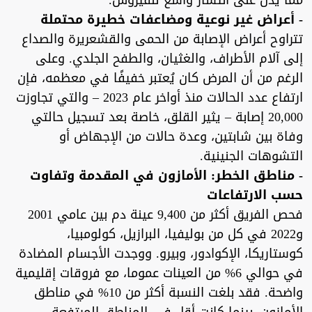
مما يدل على انتشار واسع للفيروس."
- أعراض غير نوعية ومضاعفات خطيرة محتملة
تتراوح أعراض الإصابة من الحمى والقشعريرة والصداع
إلى آلام الأطراف، والغثيان، والطفح الجلدي. وعلى
الرغم من أن المرض كان يُعتبر خفيفًا في معظمه، فإن
ارتفاع عدد الحالات منذ أواخر عام 2023 – والتي تجاوزت
20,000 إصابة – يثير القلق، خاصة بعد تسجيل حالتي
وفاة بين شابتين، وعدة حالات من الإجهاض أو
التشوهات الجنينية.
- مناطق الخطر: الأمازون في المقدمة وتفاوت
حسب الارتفاعات
فحص الفريق أكثر من 9,400 عينة دم بين عامي 2001
و2022 في كل من بوليفيا، البرازيل، كولومبيا،
كوستاريكا، الإكوادور، وبيرو. ووجدت الأجسام المضادة
في حوالي 6% من العينات عموما، مع فروقات إقليمية
واضحة. فقد بلغت النسبة أكثر من 10% في مناطق