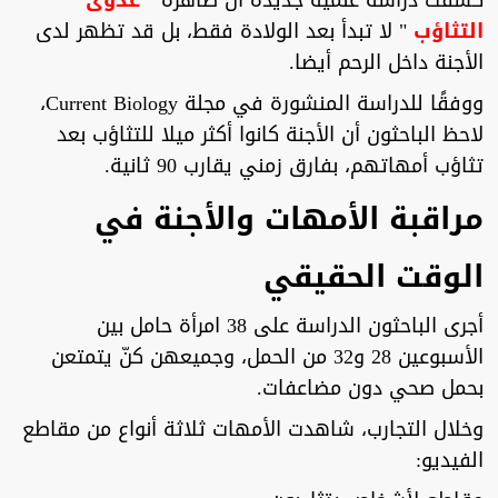
كشفت دراسة علمية جديدة أن ظاهرة "
عدوى
التثاؤب
" لا تبدأ بعد الولادة فقط، بل قد تظهر لدى
الأجنة داخل الرحم أيضا.
ووفقًا للدراسة المنشورة في مجلة Current Biology،
لاحظ الباحثون أن الأجنة كانوا أكثر ميلا للتثاؤب بعد
تثاؤب أمهاتهم، بفارق زمني يقارب 90 ثانية.
مراقبة الأمهات والأجنة في
الوقت الحقيقي
أجرى الباحثون الدراسة على 38 امرأة حامل بين
الأسبوعين 28 و32 من الحمل، وجميعهن كنّ يتمتعن
بحمل صحي دون مضاعفات.
وخلال التجارب، شاهدت الأمهات ثلاثة أنواع من مقاطع
الفيديو: