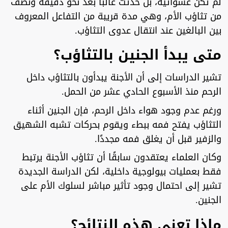
لم تكن عشوائية، بل حدثت غالبًا بعد نحو دقيقة ونصف
من تثاؤب الأم، وهي مدة قريبة من التفاعل المعروف
بين البالغين عند انتقال عدوى التثاؤب.
متى يبدأ الجنين بالتثاؤب؟
تشير الدراسات إلى أن الأجنة يبدأون بالتثاؤب داخل
الرحم منذ الأسبوع الحادي عشر من الحمل.
ورغم عدم وجود هواء داخل الرحم، فإن الجنين أثناء
التثاؤب يفتح فمه ببطء ويقوم بحركات تشبه الشهيق
والزفير قبل أن يغلق فمه مجددًا.
وكان العلماء يعتقدون سابقًا أن تثاؤب الأجنة يرتبط
فقط بعمليات بيولوجية داخلية، لكن الدراسة الجديدة
تشير إلى احتمال وجود تأثير مباشر لسلوك الأم على
الجنين.
ماذا تعني هذه النتائج؟