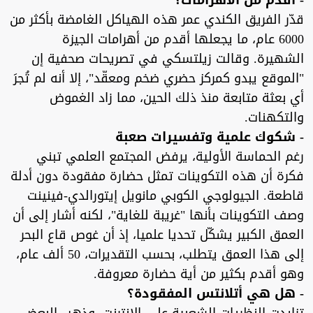
- أقدم من الأهرامات؟
قدّر الفريق الكندي عمر هذه الهياكل الغامضة بأكثر من
6000 عام، ما يجعلها أقدم من أهرامات الجيزة
الشهيرة. وقالت زيلتسكي في تصريحات صحفية إن
"الموقع يبدو كمركز حضري ضخم ومعقّد"، إلا أنه لم تُجرَ
أي بعثة متابعة منذ ذلك الحين، مما زاد الغموض
والتكهنات.
- شكوك علمية وتفسيرات صعبة
رغم الحماسة الأولية، يرفض المجتمع العلمي تبني
فكرة أن هذه التكوينات تمثل حضارة مفقودة دون أدلة
قاطعة. الجيولوجي الكوبي مانويل إيتورالدي-فينينت
وصف التكوينات بأنها "غريبة للغاية"، لكنه أشار إلى أن
العمق الكبير يشكّل تحديا علميا، إذ أن غوص قاع البحر
إلى هذا العمق يتطلب، بحسب التقديرات، 50 ألف عام،
وهو أقدم بكثير من أية حضارة معروفة.
- هل هي أتلانتس المفقودة؟