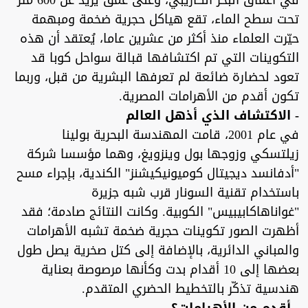
في أعماق البحر الكاريبي، وعلى عمق يزيد عن 600 متر
تحت سطح الماء، تقع هياكل حجرية ضخمة ومبهمة
حيّرت العلماء منذ أكثر من عشرين عاما، يُعتقد أن هذه
التكوينات التي تم اكتشافها قبالة سواحل كوبا قد
تعود لحضارة ضائعة لم تعرفها البشرية من قبل، وربما
تكون أقدم من الأهرامات المصرية.
- الاكتشاف الذي أذهل العالم
في عام 2001، قامت المهندسة البحرية بولينا
زيلتسكي وزوجها بول وينزويغ، وهما مؤسسا شركة
"أدفانسد ديجيتال كوميونيكيشنز" الكندية، بإجراء مسح
باستخدام تقنية السونار قرب شبه جزيرة
"غواناهاكابيبيس" الكوبية. وكانت النتائج صادمة؛ فقد
أظهرت الصور تكوينات حجرية ضخمة تشبه الأهرامات
والمباني الدائرية، بالإضافة إلى كتل صخرية يصل طول
بعضها إلى 10 أقدام بدت وكأنها مرصوصة بعناية
هندسية تذكّر بالتخطيط الحضري المتقدم.