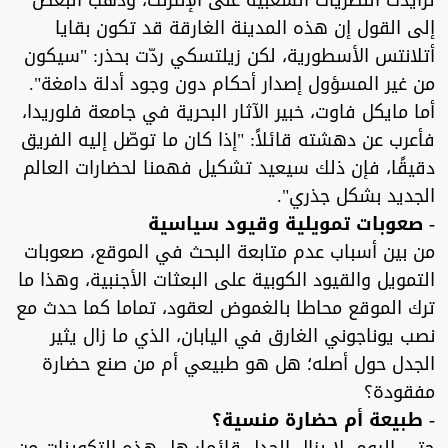
تزايدت النظريات الشعبية على الإنترنت، وذهب البعض
إلى القول إن هذه المدينة الغارقة قد تكون بقايا
أتلانتس الأسطورية، لكن زيلتسكي ردّت بحذر: "سيكون
من غير المسؤول إصدار أحكام دون وجود أدلة دامغة".
أما مايكل فاوت، خبير الآثار البحرية في جامعة فلوريدا،
فأعرب عن دهشته قائلاً: "إذا كان ما توصّل إليه الفريق
دقيقًا، فإن ذلك سيعيد تشكيل فهمنا لحضارات العالم
الجديد بشكل جذري".
- صعوبات تمويلية وقيود سياسية
من بين أسباب عدم متابعة البحث في الموقع، صعوبات
التمويل والقيود الكوبية على البعثات الأجنبية، وهذا ما
ترك الموقع محاطا بالغموض لعقود، تماما كما حدث مع
نصب يوناجوني الغارق في اليابان، الذي ما زال يثير
الجدل حول أصله؛ هل هو طبيعي أم من صنع حضارة
مفقودة؟
- طبيعة أم حضارة منسية؟