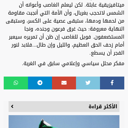
ميتافيزيقية عابثة. لكن ليعلم الغاصب وأعوانه أن
الشمس لاتحجب بغربال، وأن الأمة التي أنجبت مقاومة
من لحمها ودمها، ستبقى عصية على الكسر، وستبقى
النهاية معروفة: حيث غرق فرعون وجنده، ونجا
المستضعفون. فويل للغاصب إن ظن أن تمريره سيعبر
أمام زحف الحق العظيم، والليل وإن طال...فلابد لنور
الفجر أن يسطع.
مفكر محلل سياسي وإعلامي سابق في الغربة.
الأكثر قراءة