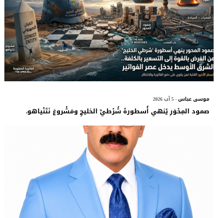
موسى عباس
- 5 آب 2026
صمود المِحْوَرِ يُنهي أُسطورةَ شُرْطيِّ الخليجِ ومَشْروعَ نَتَنْياهو.