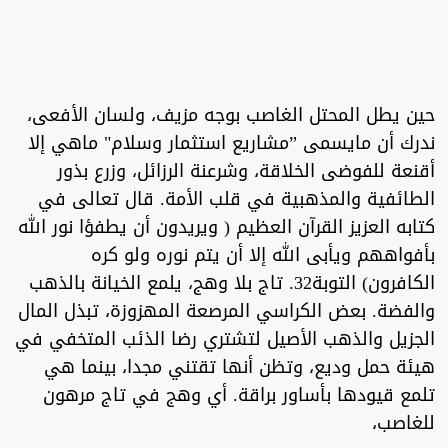
حين يطل المحتل الغاصب بوجه مزيف، ولسان الأفعى،
ندرك أن مايسمى ”مشاريع استثمار وسلام" ماهي إلا
أقنعة للفوضى الخلاقة، وشرعنة الرزائل، وزرع بذور
الطائفية والمذهبية في قلب الأمة. قال تعالى في
كتابه العزيز القرآن العظيم ( ويريدون أن يطفؤا نور الله
بأفواههم ويأبى الله إلا أن يتم نوره ولو كره
الكافرون) التوبة32. تاج بلا وهج، يلمع الخيانة بالذهب
والفضة. بعض الكراسي المرصعة المهزوزة، تبذل المال
الجزيل والذهب الأصيل لتشتري رضا الذئب المتخفي في
هيئة حمل وديع، وتظن أنها تقتني مجدا، بينما هي
تلمع قيودها بأساور براقة. أي وهج في تاج مرهون
للغاصب،