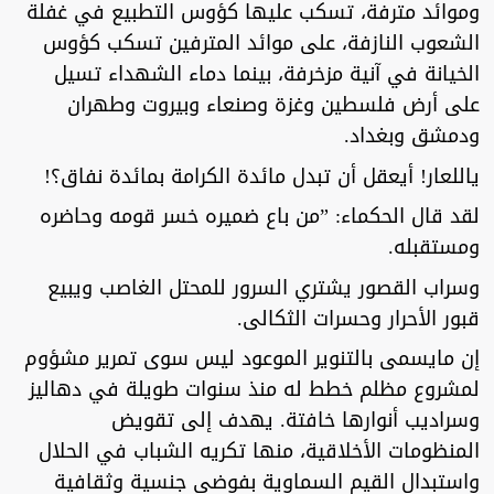
وموائد مترفة، تسكب عليها كؤوس التطبيع في غفلة
الشعوب النازفة، على موائد المترفين تسكب كؤوس
الخيانة في آنية مزخرفة، بينما دماء الشهداء تسيل
على أرض فلسطين وغزة وصنعاء وبيروت وطهران
ودمشق وبغداد.
ياللعار! أيعقل أن تبدل مائدة الكرامة بمائدة نفاق؟!
لقد قال الحكماء: ”من باع ضميره خسر قومه وحاضره
ومستقبله.
وسراب القصور يشتري السرور للمحتل الغاصب ويبيع
قبور الأحرار وحسرات الثكالى.
إن مايسمى بالتنوير الموعود ليس سوى تمرير مشؤوم
لمشروع مظلم خطط له منذ سنوات طويلة في دهاليز
وسراديب أنوارها خافتة. يهدف إلى تقويض
المنظومات الأخلاقية، منها تكريه الشباب في الحلال
واستبدال القيم السماوية بفوضى جنسية وثقافية