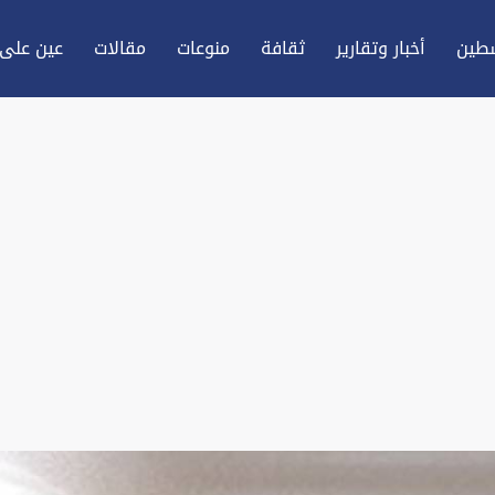
طين
أخبار وتقارير
ثقافة
منوعات
مقالات
عين علی 