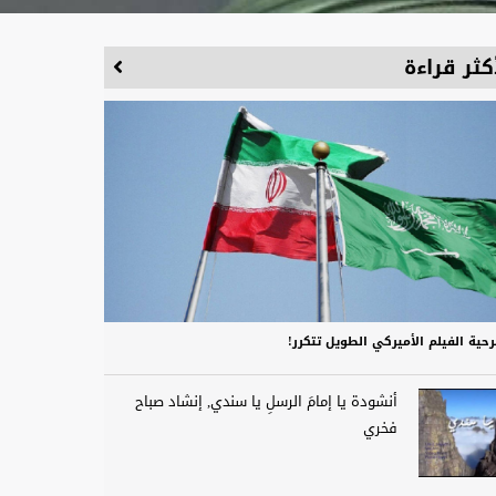
كثر قراءة
حية الفيلم الأميركي الطويل تتكرر!
أنشودة يا إمامَ الرسلِ يا سندي, إنشاد صباح
فخري