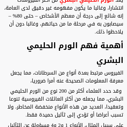
يعد
الورم الحليمي البشري
من أكثر الفيروسات
انتشارا، وغالبا ما يكون مفهومه غير دقيق لدى العامة،
إنه شائع إلى درجة أن معظم الأشخاص – حتى 80% –
سيصابون به في مرحلة ما من حياتهم، وغالبا دون أن
يلاحظوا ذلك.
أهمية فهم الورم الحليمي
البشري
الفيروس مرتبط بعدة أنواع من السرطانات، مما يجعل
معرفة المعلومات الصحيحة عنه أمرا ضروريا،
وقد حدد العلماء أكثر من 200 نوع من الورم الحليمي
البشري، مما يجعله من أكثر العائلات الفيروسية تنوعا
وتعقيدا، العديد من هذه الأنواع منخفضة المخاطر، ولا
تسبب أعراضا أو تؤدي إلى ثآليل حميدة فقط.
على سبيل المثال، الأنواع 1 و2 و4 مسؤولة عن الثآليل