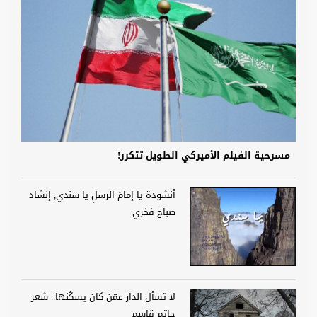
مسرحية الفيلم الأميركي الطويل تتكرر!
أنشودة يا إمامَ الرسلِ يا سندي, إنشاد
صباح فخري
لا تسأل الدار عمّن كان يسكُنها.. شعر
حاتم قاسم