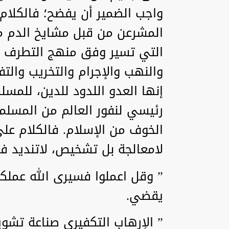
واجب الضمير أن يفضح؛ فالكلام
المشرعن من قبل مشايخ الدم ما
التي تسير وفق منهج التطرف و
والنهب والإجرام والتخريب والت
إنها العدو اللدود للدين، للمسل
رئيسي لنفور العالم من المسلم
الخوف من الإسلام. فالكلام عل
لامعالجة بل تشخيص، لاتنديد ف
” وقل اعملوا فسيرى الله عملكم
يقضي.
” الإرهاب التكفيري صناعة تشوي