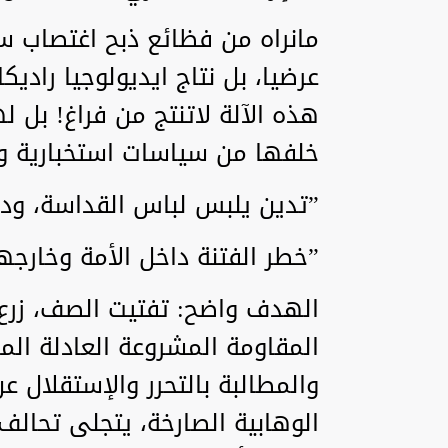
مانراه من فظائع ذبح اغتصاب س
عرضيا، بل نتاج ايديولوجيا راديك
هذه الآلة لاتنتج من فراغ! بل 
خلفها من سياسات استخبارية و
”تدين يلبس لباس القداسة، ودع
”خطر الفتنة داخل الأمة وخارجه
الهدف واضح: تفتيت الصف، زرع
المقاومة المشروعة العادلة ال
والمطالبة بالتحرر والإستقلال 
الوهابية الصارخة، يتجلى تحالف