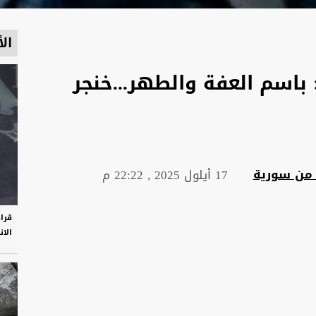
الأ
باسم العفة والطهر...خنجر
 من سورية
17 أيلول 2025 , 22:22 م
قرا
الان