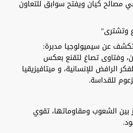
مي مصالح كيان ويفتح سوابق للتعاون
اع وتشترى"
تكشف عن سيميولوجيا مدبرة:
، وفتاوى تصاغ لتقنع بعكس
فكر الرافض للإنسانية، و ميتافيزيقيا
زعوم للقداسة.
 بين الشعوب ومقاوماتها، تقوي
ود.