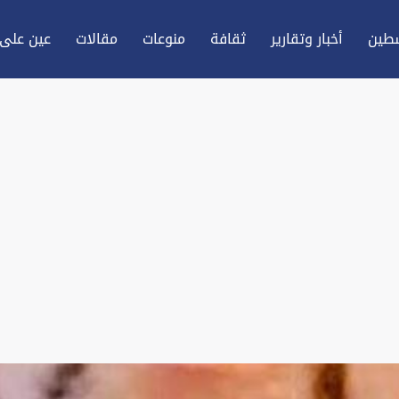
طين
أخبار وتقارير
ثقافة
منوعات
مقالات
عين علی 