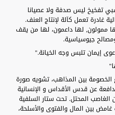
بي تفخيخ ليس صدفة ولا عصيانا
الية غادرة تعمل كآلة لإنتاج العنف.
لها ممولون, لها داعمون، لها من يقف
مصالح جيوسياسية.
وى إيمان تلبس وجه الخيانة."
ا"
 الخصومة بين المذاهب، تشويه صورة
مدافعة عن قدس الأقداس و الإنسانية
عن الغاصب المحتل. تحت ستار السلفية
 غامض بين المال والفتوى والأسلحة،